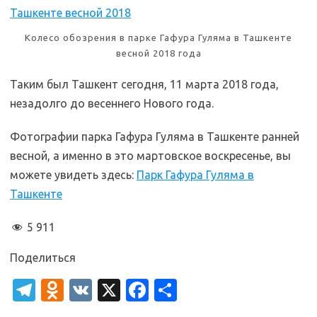
Колесо обозрения в парке Гафура Гуляма в Ташкенте
весной 2018 года
Таким был Ташкент сегодня, 11 марта 2018 года,
незадолго до весеннего Нового года.
Фотографии парка Гафура Гуляма в Ташкенте ранней
весной, а именно в это мартовское воскресенье, вы
можете увидеть здесь:
Парк Гафура Гуляма в
Ташкенте
5 911
Поделиться
T
O
V
X
Fa
О
el
d
K
c
т