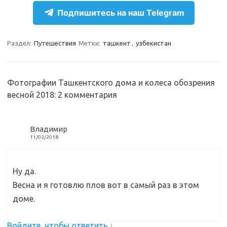
e
n
e
п
Подпишитесь на наш Telegram
gr
o
b
р
a
kl
o
а
Раздел:
Путешествия
Метки:
ташкент
,
узбекистан
m
as
o
в
sn
k
и
Фотографии Ташкентского дома и колеса обозрения
ik
т
весной 2018
: 2 комментария
i
ь
Владимир
11/03/2018
Ну да.
Весна и я готовлю плов вот в самый раз в этом
доме.
Войдите, чтобы ответить
↓