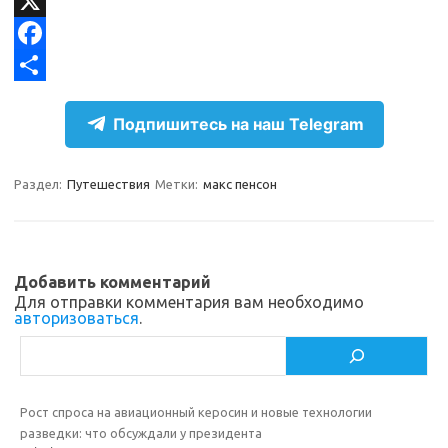
l
d
V
e
n
K
X
g
o
F
r
k
a
О
Подпишитесь на наш Telegram
a
l
c
т
m
a
e
п
Раздел:
Путешествия
Метки:
макс пенсон
s
b
р
s
o
а
n
o
в
Добавить комментарий
i
k
и
Для отправки комментария вам необходимо
авторизоваться
.
k
т
Поиск
i
ь
Рост спроса на авиационный керосин и новые технологии
разведки: что обсуждали у президента