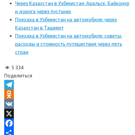
Через Казахстан в Узбекистан: Аральск, Байконур
и дорога через пустыню
Поездка в Узбекистан на автомобиле: через
Казахстан в Ташкент
Поездка в Узбекистан на автомобиле: советы,
расходы и стоимость путешествия через пять
стран
5 334
Поделиться
T
e
O
l
d
V
e
n
K
X
g
o
F