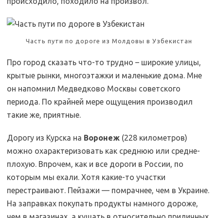
происходило, походило на произвол.
Yep.Uz|MKozlova
Часть пути по дороге из Молдовы в Узбекистан
Про город сказать что-то трудно – широкие улицы,
крытые рынки, многоэтажки и маленькие дома. Мне
он напомнил Медведково Москвы советского
периода. По крайней мере ощущения производил
такие же, приятные.
Дорогу из Курска на
Воронеж
(228 километров)
можно охарактеризовать как среднюю или средне-
плохую. Впрочем, как и все дороги в России, по
которым мы ехали. Хотя какие-то участки
перестраивают. Пейзажи — помрачнее, чем в Украине.
На заправках покупать продукты намного дороже,
чем в магазинах, а кушать в относительно приличных