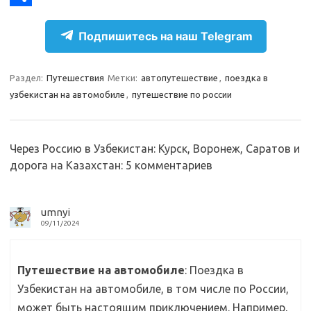
r
k
a
О
Подпишитесь на наш Telegram
a
l
c
т
m
a
e
п
Раздел:
Путешествия
Метки:
автопутешествие
,
поездка в
s
b
р
узбекистан на автомобиле
,
путешествие по россии
s
o
а
n
o
в
Через Россию в Узбекистан: Курск, Воронеж, Саратов и
i
k
и
дорога на Казахстан
: 5 комментариев
k
т
i
ь
umnyi
09/11/2024
Путешествие на автомобиле
: Поездка в
Узбекистан на автомобиле, в том числе по России,
может быть настоящим приключением. Например,