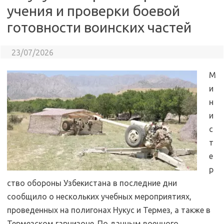
учения и проверки боевой
готовности воинских частей
23/07/2026
М
и
н
и
с
т
е
р
ство обороны Узбекистана в последние дни
сообщило о нескольких учебных мероприятиях,
проведенных на полигонах Нукус и Термез, а также в
Термезском гарнизоне. По данным военного