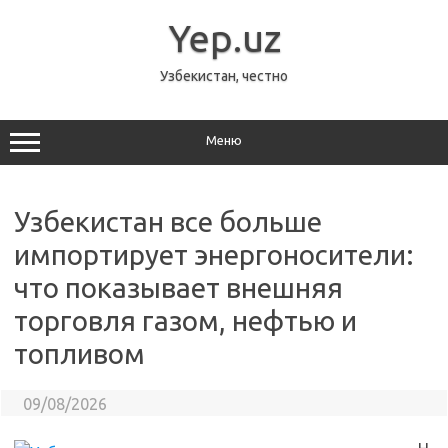
Перейти
к
Yep.uz
содержимому
Узбекистан, честно
Меню
Узбекистан все больше
импортирует энергоносители:
что показывает внешняя
торговля газом, нефтью и
топливом
09/08/2026