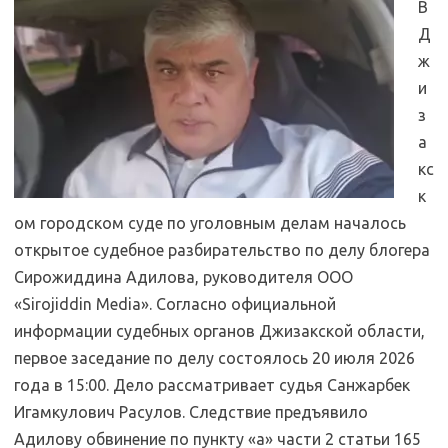
В
Д
ж
и
з
а
кс
к
ом городском суде по уголовным делам началось
открытое судебное разбирательство по делу блогера
Сирожиддина Адилова, руководителя ООО
«Sirojiddin Media». Согласно официальной
информации судебных органов Джизакской области,
первое заседание по делу состоялось 20 июля 2026
года в 15:00. Дело рассматривает судья Санжарбек
Игамкулович Расулов. Следствие предъявило
Адилову обвинение по пункту «а» части 2 статьи 165