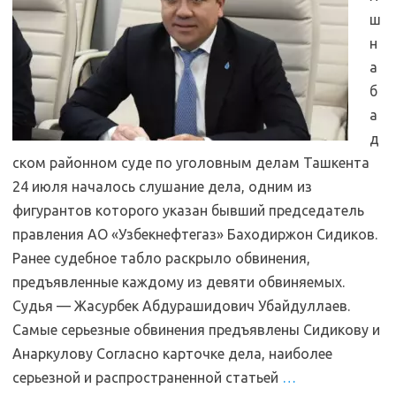
ш
н
а
б
а
д
ском районном суде по уголовным делам Ташкента
24 июля началось слушание дела, одним из
фигурантов которого указан бывший председатель
правления АО «Узбекнефтегаз» Баходиржон Сидиков.
Ранее судебное табло раскрыло обвинения,
предъявленные каждому из девяти обвиняемых.
Судья — Жасурбек Абдурашидович Убайдуллаев.
Самые серьезные обвинения предъявлены Сидикову и
Анаркулову Согласно карточке дела, наиболее
серьезной и распространенной статьей
…