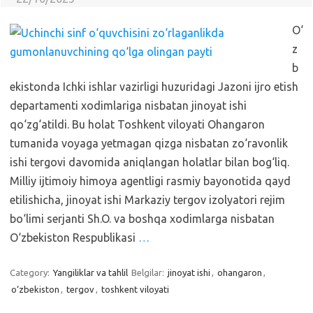
O‘
z
b
ekistonda Ichki ishlar vazirligi huzuridagi Jazoni ijro etish
departamenti xodimlariga nisbatan jinoyat ishi
qo‘zg‘atildi. Bu holat Toshkent viloyati Ohangaron
tumanida voyaga yetmagan qizga nisbatan zo‘ravonlik
ishi tergovi davomida aniqlangan holatlar bilan bog‘liq.
Milliy ijtimoiy himoya agentligi rasmiy bayonotida qayd
etilishicha, jinoyat ishi Markaziy tergov izolyatori rejim
bo‘limi serjanti Sh.O. va boshqa xodimlarga nisbatan
O‘zbekiston Respublikasi
…
Category:
Yangiliklar va tahlil
Belgilar:
jinoyat ishi
,
ohangaron
,
o‘zbekiston
,
tergov
,
toshkent viloyati