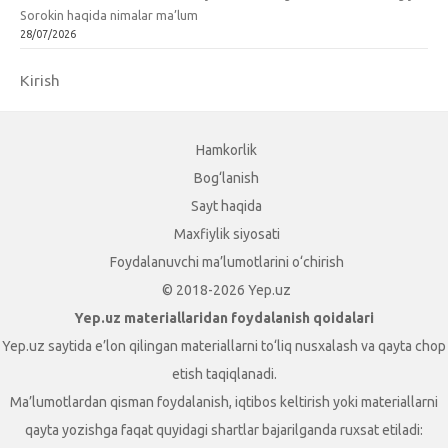
Sorokin haqida nimalar ma’lum
28/07/2026
Kirish
Hamkorlik
Bog‘lanish
Sayt haqida
Maxfiylik siyosati
Foydalanuvchi ma’lumotlarini o‘chirish
© 2018-2026 Yep.uz
Yep.uz materiallaridan foydalanish qoidalari
Yep.uz saytida e’lon qilingan materiallarni to‘liq nusxalash va qayta chop
etish taqiqlanadi.
Ma’lumotlardan qisman foydalanish, iqtibos keltirish yoki materiallarni
qayta yozishga faqat quyidagi shartlar bajarilganda ruxsat etiladi: