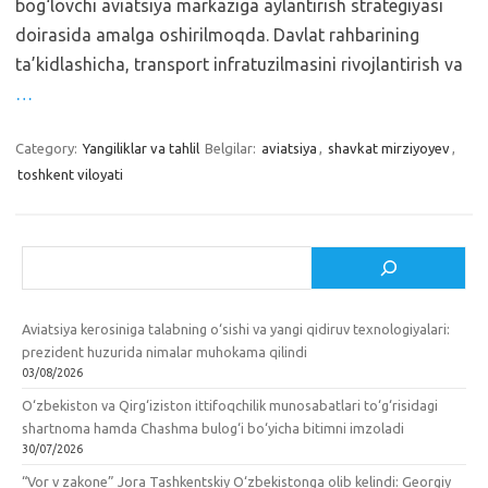
bog‘lovchi aviatsiya markaziga aylantirish strategiyasi
doirasida amalga oshirilmoqda. Davlat rahbarining
ta’kidlashicha, transport infratuzilmasini rivojlantirish va
…
Category:
Yangiliklar va tahlil
Belgilar:
aviatsiya
,
shavkat mirziyoyev
,
toshkent viloyati
Izlash
Aviatsiya kerosiniga talabning o‘sishi va yangi qidiruv texnologiyalari:
prezident huzurida nimalar muhokama qilindi
03/08/2026
O‘zbekiston va Qirg‘iziston ittifoqchilik munosabatlari to‘g‘risidagi
shartnoma hamda Chashma bulog‘i bo‘yicha bitimni imzoladi
30/07/2026
“Vor v zakone” Jora Tashkentskiy O‘zbekistonga olib kelindi: Georgiy