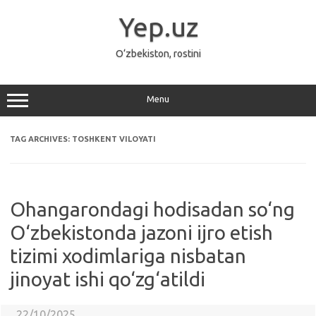
Skip
to
Yep.uz
content
O‘zbekiston, rostini
Menu
TAG ARCHIVES:
TOSHKENT VILOYATI
Ohangarondagi hodisadan so‘ng
O‘zbekistonda jazoni ijro etish
tizimi xodimlariga nisbatan
jinoyat ishi qo‘zg‘atildi
22/10/2025