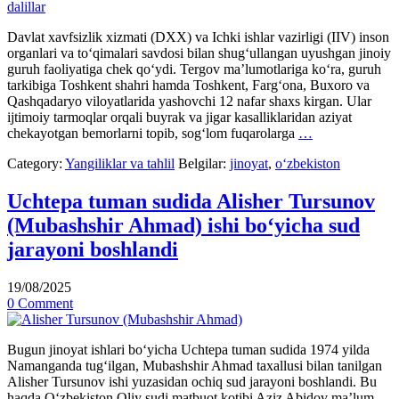
Davlat xavfsizlik xizmati (DXX) va Ichki ishlar vazirligi (IIV) inson
organlari va to‘qimalari savdosi bilan shug‘ullangan uyushgan jinoiy
guruh faoliyatiga chek qo‘ydi. Tergov ma’lumotlariga ko‘ra, guruh
tarkibiga Toshkent shahri hamda Toshkent, Farg‘ona, Buxoro va
Qashqadaryo viloyatlarida yashovchi 12 nafar shaxs kirgan. Ular
ijtimoiy tarmoqlar orqali buyrak va jigar kasalliklaridan aziyat
chekayotgan bemorlarni topib, sog‘lom fuqarolarga
…
Category:
Yangiliklar va tahlil
Belgilar:
jinoyat
,
o‘zbekiston
Uchtepa tuman sudida Alisher Tursunov
(Mubashshir Ahmad) ishi bo‘yicha sud
jarayoni boshlandi
19/08/2025
0 Comment
Bugun jinoyat ishlari bo‘yicha Uchtepa tuman sudida 1974 yilda
Namanganda tug‘ilgan, Mubashshir Ahmad taxallusi bilan tanilgan
Alisher Tursunov ishi yuzasidan ochiq sud jarayoni boshlandi. Bu
haqda O‘zbekiston Oliy sudi matbuot kotibi Aziz Abidov ma’lum