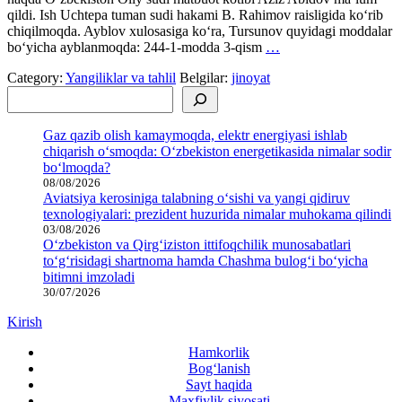
qildi. Ish Uchtepa tuman sudi hakami B. Rahimov raisligida ko‘rib
chiqilmoqda. Ayblov xulosasiga ko‘ra, Tursunov quyidagi moddalar
bo‘yicha ayblanmoqda: 244-1-modda 3-qism
…
Category:
Yangiliklar va tahlil
Belgilar:
jinoyat
Izlash
Gaz qazib olish kamaymoqda, elektr energiyasi ishlab
chiqarish o‘smoqda: O‘zbekiston energetikasida nimalar sodir
bo‘lmoqda?
08/08/2026
Aviatsiya kerosiniga talabning o‘sishi va yangi qidiruv
texnologiyalari: prezident huzurida nimalar muhokama qilindi
03/08/2026
O‘zbekiston va Qirg‘iziston ittifoqchilik munosabatlari
to‘g‘risidagi shartnoma hamda Chashma bulog‘i bo‘yicha
bitimni imzoladi
30/07/2026
Kirish
Hamkorlik
Bog‘lanish
Sayt haqida
Maxfiylik siyosati