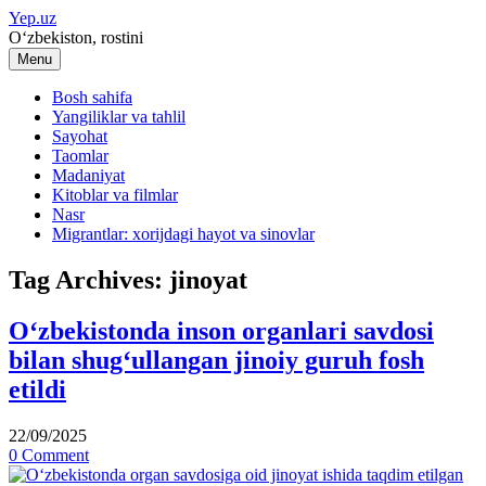
Skip
Yep.uz
to
O‘zbekiston, rostini
content
Menu
Bosh sahifa
Yangiliklar va tahlil
Sayohat
Taomlar
Madaniyat
Kitoblar va filmlar
Nasr
Migrantlar: xorijdagi hayot va sinovlar
Tag Archives:
jinoyat
O‘zbekistonda inson organlari savdosi
bilan shug‘ullangan jinoiy guruh fosh
etildi
22/09/2025
0 Comment