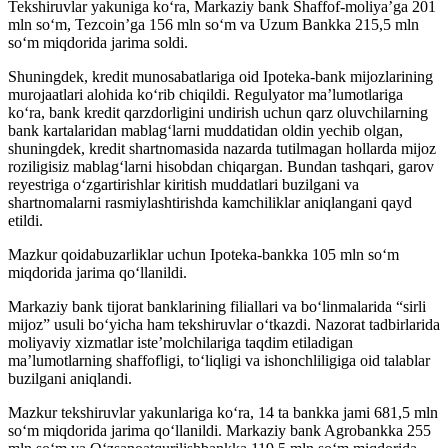
Tekshiruvlar yakuniga ko‘ra, Markaziy bank Shaffof-moliya’ga 201
mln so‘m, Tezcoin’ga 156 mln so‘m va Uzum Bankka 215,5 mln
so‘m miqdorida jarima soldi.
Shuningdek, kredit munosabatlariga oid Ipoteka-bank mijozlarining
murojaatlari alohida ko‘rib chiqildi. Regulyator ma’lumotlariga
ko‘ra, bank kredit qarzdorligini undirish uchun qarz oluvchilarning
bank kartalaridan mablag‘larni muddatidan oldin yechib olgan,
shuningdek, kredit shartnomasida nazarda tutilmagan hollarda mijoz
roziligisiz mablag‘larni hisobdan chiqargan. Bundan tashqari, garov
reyestriga o‘zgartirishlar kiritish muddatlari buzilgani va
shartnomalarni rasmiylashtirishda kamchiliklar aniqlangani qayd
etildi.
Mazkur qoidabuzarliklar uchun Ipoteka-bankka 105 mln so‘m
miqdorida jarima qo‘llanildi.
Markaziy bank tijorat banklarining filiallari va bo‘linmalarida “sirli
mijoz” usuli bo‘yicha ham tekshiruvlar o‘tkazdi. Nazorat tadbirlarida
moliyaviy xizmatlar iste’molchilariga taqdim etiladigan
ma’lumotlarning shaffofligi, to‘liqligi va ishonchliligiga oid talablar
buzilgani aniqlandi.
Mazkur tekshiruvlar yakunlariga ko‘ra, 14 ta bankka jami 681,5 mln
so‘m miqdorida jarima qo‘llanildi. Markaziy bank Agrobankka 255