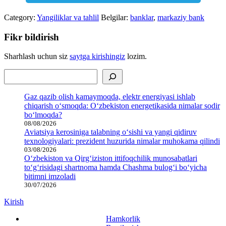
Category:
Yangiliklar va tahlil
Belgilar:
banklar
,
markaziy bank
Fikr bildirish
Sharhlash uchun siz
saytga kirishingiz
lozim.
Izlash
Gaz qazib olish kamaymoqda, elektr energiyasi ishlab
chiqarish o‘smoqda: O‘zbekiston energetikasida nimalar sodir
bo‘lmoqda?
08/08/2026
Aviatsiya kerosiniga talabning o‘sishi va yangi qidiruv
texnologiyalari: prezident huzurida nimalar muhokama qilindi
03/08/2026
O‘zbekiston va Qirg‘iziston ittifoqchilik munosabatlari
to‘g‘risidagi shartnoma hamda Chashma bulog‘i bo‘yicha
bitimni imzoladi
30/07/2026
Kirish
Hamkorlik