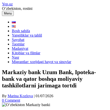
Skip
Yep.uz
to
O‘zbekiston, rostini
content
Menu
Bosh sahifa
Yangiliklar va tahlil
Sayohat
Taomlar
Madaniyat
Kitoblar va filmlar
Nasr
Migrantlar: xorijdagi hayot va sinovlar
Markaziy bank Uzum Bank, Ipoteka-
bank va qator boshqa moliyaviy
tashkilotlarni jarimaga tortdi
By
Marina Kozlova
|
01/07/2026
0 Comment