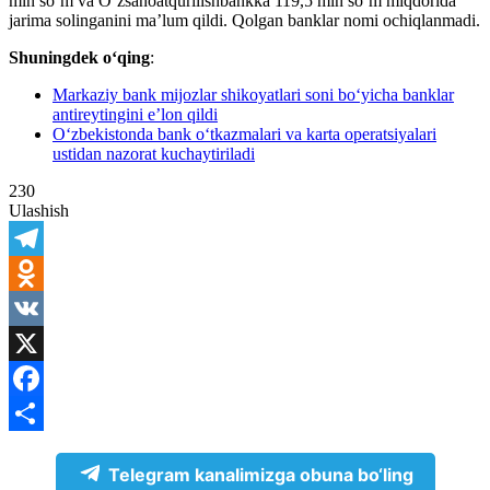
mln so‘m va O‘zsanoatqurilishbankka 119,5 mln so‘m miqdorida
jarima solinganini ma’lum qildi. Qolgan banklar nomi ochiqlanmadi.
Shuningdek o‘qing
:
Markaziy bank mijozlar shikoyatlari soni bo‘yicha banklar
antireytingini e’lon qildi
O‘zbekistonda bank o‘tkazmalari va karta operatsiyalari
ustidan nazorat kuchaytiriladi
230
Ulashish
Telegram
Odnoklassniki
VK
X
Facebook
Share
Telegram kanalimizga obuna bo‘ling