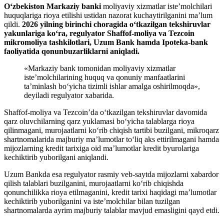
O‘zbekiston Markaziy banki
moliyaviy xizmatlar iste’molchilari
huquqlariga rioya etilishi ustidan nazorat kuchaytirilganini ma’lum
qildi.
2026 yilning birinchi choragida o‘tkazilgan tekshiruvlar
yakunlariga ko‘ra, regulyator Shaffof-moliya va Tezcoin
mikromoliya tashkilotlari, Uzum Bank hamda Ipoteka-bank
faoliyatida qonunbuzarliklarni aniqladi.
«Markaziy bank tomonidan moliyaviy xizmatlar
iste’molchilarining huquq va qonuniy manfaatlarini
ta’minlash bo‘yicha tizimli ishlar amalga oshirilmoqda»,
deyiladi regulyator xabarida.
Shaffof-moliya va Tezcoin’da o‘tkazilgan tekshiruvlar davomida
qarz oluvchilarning qarz yuklamasi bo‘yicha talablarga rioya
qilinmagani, murojaatlarni ko‘rib chiqish tartibi buzilgani, mikroqarz
shartnomalarida majburiy ma’lumotlar to‘liq aks ettirilmagani hamda
mijozlarning kredit tarixiga oid ma’lumotlar kredit byurolariga
kechiktirib yuborilgani aniqlandi.
Uzum Bankda esa regulyator rasmiy veb-saytda mijozlarni xabardor
qilish talablari buzilganini, murojaatlarni ko‘rib chiqishda
qonunchilikka rioya etilmaganini, kredit tarixi haqidagi ma’lumotlar
kechiktirib yuborilganini va iste’molchilar bilan tuzilgan
shartnomalarda ayrim majburiy talablar mavjud emasligini qayd etdi.