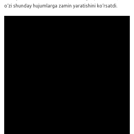
o‘zi shunday hujumlarga zamin yaratishini ko‘rsatdi.