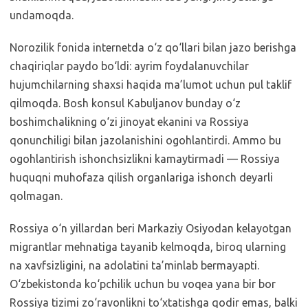
undamoqda.
Norozilik fonida internetda o‘z qo‘llari bilan jazo berishga
chaqiriqlar paydo bo‘ldi: ayrim foydalanuvchilar
hujumchilarning shaxsi haqida ma’lumot uchun pul taklif
qilmoqda. Bosh konsul Kabuljanov bunday o‘z
boshimchalikning o‘zi jinoyat ekanini va Rossiya
qonunchiligi bilan jazolanishini ogohlantirdi. Ammo bu
ogohlantirish ishonchsizlikni kamaytirmadi — Rossiya
huquqni muhofaza qilish organlariga ishonch deyarli
qolmagan.
Rossiya o‘n yillardan beri Markaziy Osiyodan kelayotgan
migrantlar mehnatiga tayanib kelmoqda, biroq ularning
na xavfsizligini, na adolatini ta’minlab bermayapti.
O‘zbekistonda ko‘pchilik uchun bu voqea yana bir bor
Rossiya tizimi zo‘ravonlikni to‘xtatishga qodir emas, balki