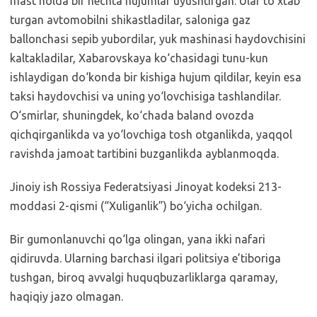
mast holda bir nechta hujumlar uyushtirgan. Ular to‘xtab
turgan avtomobilni shikastladilar, saloniga gaz
ballonchasi sepib yubordilar, yuk mashinasi haydovchisini
kaltakladilar, Xabarovskaya ko‘chasidagi tunu-kun
ishlaydigan do‘konda bir kishiga hujum qildilar, keyin esa
taksi haydovchisi va uning yo‘lovchisiga tashlandilar.
O‘smirlar, shuningdek, ko‘chada baland ovozda
qichqirganlikda va yo‘lovchiga tosh otganlikda, yaqqol
ravishda jamoat tartibini buzganlikda ayblanmoqda.
Jinoiy ish Rossiya Federatsiyasi Jinoyat kodeksi 213-
moddasi 2-qismi (“Xuliganlik”) bo‘yicha ochilgan.
Bir gumonlanuvchi qo‘lga olingan, yana ikki nafari
qidiruvda. Ularning barchasi ilgari politsiya e’tiboriga
tushgan, biroq avvalgi huquqbuzarliklarga qaramay,
haqiqiy jazo olmagan.