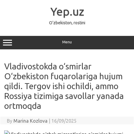
Skip
to
Yep.uz
content
O‘zbekiston, rostini
Menu
Vladivostokda o‘smirlar
O‘zbekiston fuqarolariga hujum
qildi. Tergov ishi ochildi, ammo
Rossiya tizimiga savollar yanada
ortmoqda
By
Marina Kozlova
|
16/09/2025