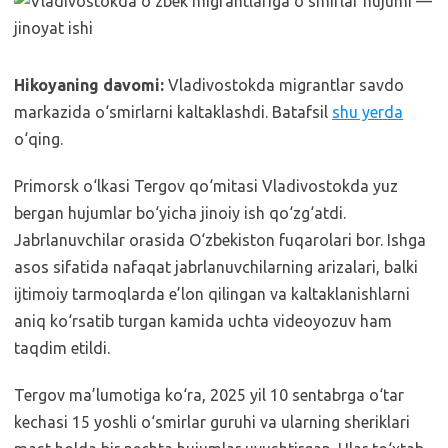
Hikoyaning davomi:
Vladivostokda migrantlar savdo
markazida o‘smirlarni kaltaklashdi. Batafsil
shu yerda
o‘qing.
Primorsk o‘lkasi Tergov qo‘mitasi Vladivostokda yuz
bergan hujumlar bo‘yicha jinoiy ish qo‘zg‘atdi.
Jabrlanuvchilar orasida O‘zbekiston fuqarolari bor. Ishga
asos sifatida nafaqat jabrlanuvchilarning arizalari, balki
ijtimoiy tarmoqlarda e’lon qilingan va kaltaklanishlarni
aniq ko‘rsatib turgan kamida uchta videoyozuv ham
taqdim etildi.
Tergov ma’lumotiga ko‘ra, 2025 yil 10 sentabrga o‘tar
kechasi 15 yoshli o‘smirlar guruhi va ularning sheriklari