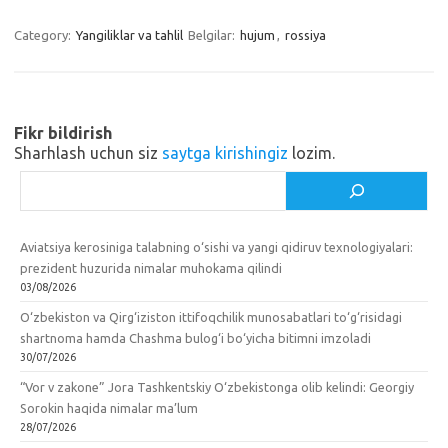
gr
o
b
e
a
kl
o
Category:
Yangiliklar va tahlil
Belgilar:
hujum
,
rossiya
m
as
o
sn
k
ik
Fikr bildirish
Sharhlash uchun siz
saytga kirishingiz
lozim.
i
Izlash
Aviatsiya kerosiniga talabning o‘sishi va yangi qidiruv texnologiyalari:
prezident huzurida nimalar muhokama qilindi
03/08/2026
O‘zbekiston va Qirg‘iziston ittifoqchilik munosabatlari to‘g‘risidagi
shartnoma hamda Chashma bulog‘i bo‘yicha bitimni imzoladi
30/07/2026
“Vor v zakone” Jora Tashkentskiy O‘zbekistonga olib kelindi: Georgiy
Sorokin haqida nimalar ma’lum
28/07/2026