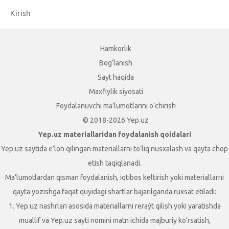
Kirish
Hamkorlik
Bog‘lanish
Sayt haqida
Maxfiylik siyosati
Foydalanuvchi ma’lumotlarini o‘chirish
© 2018-2026 Yep.uz
Yep.uz materiallaridan foydalanish qoidalari
Yep.uz saytida e’lon qilingan materiallarni to‘liq nusxalash va qayta chop
etish taqiqlanadi.
Ma’lumotlardan qisman foydalanish, iqtibos keltirish yoki materiallarni
qayta yozishga faqat quyidagi shartlar bajarilganda ruxsat etiladi:
1. Yep.uz nashrlari asosida materiallarni reraýt qilish yoki yaratishda
muallif va Yep.uz sayti nomini matn ichida majburiy ko‘rsatish,