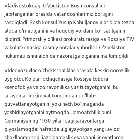
Vladivostokdagi O‘zbekiston Bosh konsulligi
jabrlanganlar orasida vatandoshlarimiz borligini
tasdiqladi. Bosh konsul Yusup Kabuljanov ular bilan tezda
aloqa o‘rnatilganini va huquqiy yordam ko‘rsatilganini
bildirdi. Primorskiy o‘lkasi prokuraturasiga va Rossiya TIV
vakolatxonasiga rasmiy notalar yuborildi. O‘zbekiston
hukumati ishni alohida nazoratga olganini ma’lum qildi.
Videoyozuvlar o‘zbekistonliklar orasida keskin norozilik
uyg‘otdi. Ko‘plar ochiqchasiga Rossiya tobora
ksenofobiya va zo‘ravonlikka yuz tutayotganini, bu
jarayonlar hokimiyat tomonidan qo‘llab-
quvvatlanayotganini yoki hech bo‘lmaganda
yashirilayotganini aytmoqda. Jamoatchilik buni
Germaniyaning 1930-yillaridagi jarayonlarga
qiyoslamoqda: nafratda ulg‘ayayotgan yangi avlod
shakllanmoqda, jazolanmaslik esa yangi jinoyatlarga