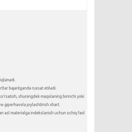
iqlanadi.
lar bajarilganda ruxsat etiladi:
 ko‘rsatish, shuningdek maqolaning birinchi yoki
ow giperhavola joylashtirish shart.
ngan asl materialga indekslanish uchun ochiq faol