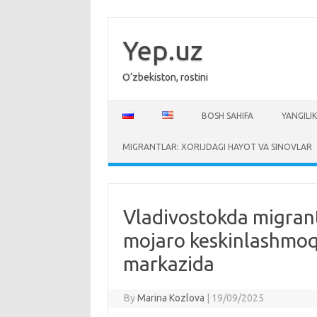
Skip
to
content
Yep.uz
O‘zbekiston, rostini
BOSH SAHIFA
YANGILIK
MIGRANTLAR: XORIJDAGI HAYOT VA SINOVLAR
Vladivostokda migrantl
mojaro keskinlashmoq
markazida
By
Marina Kozlova
|
19/09/2025