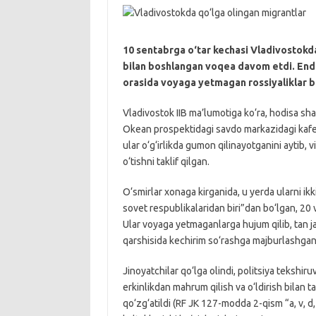
10 sentabrga o‘tar kechasi Vladivostokda
bilan boshlangan voqea davom etdi. Endi 
orasida voyaga yetmagan rossiyaliklar b
Vladivostok IIB ma’lumotiga ko‘ra, hodisa sh
Okean prospektidagi savdo markazidagi kafeda
ular o‘g‘irlikda gumon qilinayotganini aytib,
o‘tishni taklif qilgan.
O‘smirlar xonaga kirganida, u yerda ularni ikk
sovet respublikalaridan biri”dan bo‘lgan, 20
Ular voyaga yetmaganlarga hujum qilib, tan j
qarshisida kechirim so‘rashga majburlashgan
Jinoyatchilar qo‘lga olindi, politsiya tekshi
erkinlikdan mahrum qilish va o‘ldirish bilan ta
qo‘zg‘atildi (RF JK 127-modda 2-qism “a, v, d