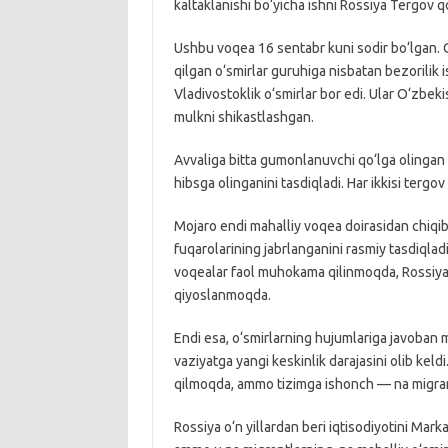
kaltaklanishi bo‘yicha ishni Rossiya Tergov q
Ushbu voqea 16 sentabr kuni sodir bo‘lgan. 
qilgan o‘smirlar guruhiga nisbatan bezorilik i
Vladivostoklik o‘smirlar bor edi. Ular O‘zbek
mulkni shikastlashgan.
Avvaliga bitta gumonlanuvchi qo‘lga olingan e
hibsga olinganini tasdiqladi. Har ikkisi tergov
Mojaro endi mahalliy voqea doirasidan chiqi
fuqarolarining jabrlanganini rasmiy tasdiqlad
voqealar faol muhokama qilinmoqda, Rossiyada
qiyoslanmoqda.
Endi esa, o‘smirlarning hujumlariga javoban
vaziyatga yangi keskinlik darajasini olib keldi
qilmoqda, ammo tizimga ishonch — na migrant
Rossiya o‘n yillardan beri iqtisodiyotini Mar