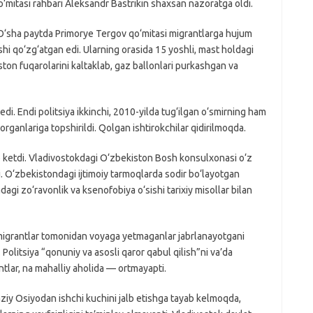
o‘mitasi rahbari Aleksandr Bastrikin shaxsan nazoratga oldi.
O‘sha paytda Primorye Tergov qo‘mitasi migrantlarga hujum
shi qo‘zg‘atgan edi. Ularning orasida 15 yoshli, mast holdagi
iston fuqarolarini kaltaklab, gaz ballonlari purkashgan va
di. Endi politsiya ikkinchi, 2010-yilda tug‘ilgan o‘smirning ham
 organlariga topshirildi. Qolgan ishtirokchilar qidirilmoqda.
b ketdi. Vladivostokdagi O‘zbekiston Bosh konsulxonasi o‘z
i. O‘zbekistondagi ijtimoiy tarmoqlarda sodir bo‘layotgan
gi zo‘ravonlik va ksenofobiya o‘sishi tarixiy misollar bilan
 migrantlar tomonidan voyaga yetmaganlar jabrlanayotgani
. Politsiya “qonuniy va asosli qaror qabul qilish”ni va’da
lar, na mahalliy aholida — ortmayapti.
kaziy Osiyodan ishchi kuchini jalb etishga tayab kelmoqda,