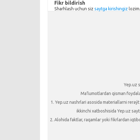
ik
Fikr bildirish
Sharhlash uchun siz
saytga kirishingiz
lozim
i
Yep.uz s
Ma’lumotlardan qisman foydalani
1. Yep.uz nashrlari asosida materiallarni reraý
ikkinchi xatboshisida Yep.uz sayti
2. Alohida faktlar, raqamlar yoki fikrlardan iqt