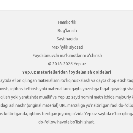
.
Hamkorlik
Bog‘lanish
Sayt haqida
Maxfiylik siyosati
Foydalanuvchi ma’lumotlarini o‘chirish
© 2018-2026 Yep.uz
Yep.uz materiallaridan foydalanish qoidalari
aytida e’lon qilingan materiallarni to‘liq nusxalash va qayta chop etish taq
sh, iqtibos keltirish yoki materiallarni qayta yozishga faqat quyidagi shart
t qilish yoki yaratishda muallif va Yep.uz sayti nomini matn ichida majburiy
dagi asl nashr (original material) URL manziliga yo‘naltirilgan faol do-foll
ibos keltirilganda, iqtibos berilgan joyning o‘zida Yep.uz saytida e’lon qili
do-follow havola bo‘lishi shart.