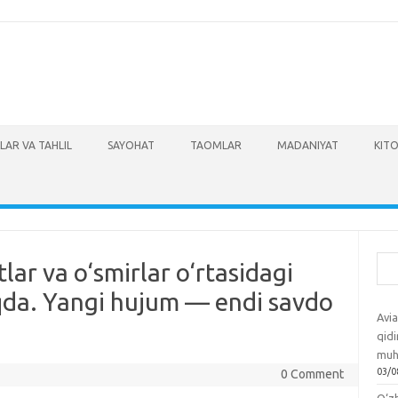
LAR VA TAHLIL
SAYOHAT
TAOMLAR
MADANIYAT
KITO
Izla
ar va o‘smirlar o‘rtasidagi
da. Yangi hujum — endi savdo
Avia
qidi
muh
03/0
0 Comment