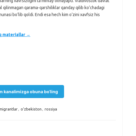
arning xavfsizligini ta’minlay olmayapti. Vladivostok davlat
al qilinmagan qarama-qarshiliklar qanday qilib ko‘chadagi
asi bo‘lib qoldi. Endi esa hech kim o‘zini xavfsiz his
q materiallar →
m kanalimizga obuna bo‘ling
migrantlar
,
o‘zbekiston
,
rossiya