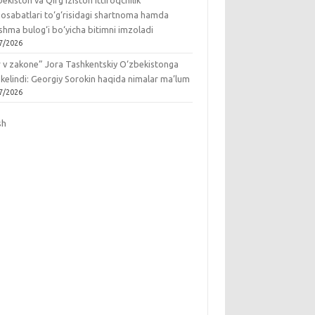
ekiston va Qirg‘iziston ittifoqchilik
osabatlari to‘g‘risidagi shartnoma hamda
hma bulog‘i bo‘yicha bitimni imzoladi
7/2026
r v zakone” Jora Tashkentskiy O‘zbekistonga
 kelindi: Georgiy Sorokin haqida nimalar ma’lum
7/2026
sh