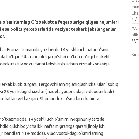
O‘zb
mun
Chas
30/0
 o‘smirlarning O‘zbekiston fuqarolariga qilgan hujumlari
“Vo
esa politsiya xabarlarida vaziyat teskari: jabrlanganlar
olib
or.
28/0
ahar Frunze tumanida yuz berdi. 14 yoshli uch nafar o‘smir
Kiri
 bo‘lgan. Ularning oldiga qo‘shni do‘kon qo‘riqchisi kelib,
 videokuzatuv yozuvlarini tekshirish uchun xizmat xonasiga
i erkak kutib turgan. Tergovchilarning aniqlashicha, ular “sobiq
 va 25 yoshdagi shaxslar (maqola yuqorisidagi videodan kadr).
arohatlari yetkazgan. Shuningdek, o‘smirlarni kamera
.
ruv o‘tkazmoqda. 14 yoshli uch o‘smirni noqonuniy tarzda
hdid qilish bo‘yicha ikki nafar migrantga qarshi jinoiy ish
, j” bandlari, 119-modda). Vladivostokdagi o‘smirlarning