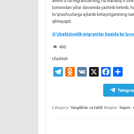
ammo u na migrantlarning, na mahalliy o‘smirl
tomonidan yillar davomida yashirib kelinib, h
to‘qnashuvlarga aylanib ketayotganining namun
qilmayapti.
O‘zbekistonlik migrantlar haqida ko‘pro
490
Ulashish
T
O
V
X
Fa
S
el
d
K
c
h
e
n
e
ar
Telegra
gr
o
b
e
a
kl
o
Category:
Yangiliklar va tahlil
Belgilar:
hujum
,
m
as
o
sn
k