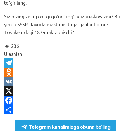
to‘g‘rilang.
Siz o‘zingizning oxirgi qo‘ng‘irog‘ingizni eslaysizmi? Bu
yerda SSSR davrida maktabni tugatganlar bormi?
Toshkentdagi 183-maktabni-chi?
236
Ulashish
T
e
O
l
d
V
e
n
K
X
g
o
F
r
k
a
S
Telegram kanalimizga obuna bo‘ling
a
l
c
h