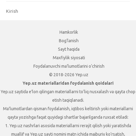
Kirish
Hamkorlik
Bog‘lanish
Sayt haqida
Maxfiylik siyosati
Foydalanuvchi ma’lumotlarini o‘chirish
© 2018-2026 Yep.uz
Yep.uz materiallaridan foydalanish qoidalari
Yep.uz saytida e’lon qilingan materiallarni to‘liq nusxalash va qayta chop
etish taqiqlanadi.
Ma’lumotlardan qisman foydalanish, iqtibos keltirish yoki materiallarni
qayta yozishga faqat quyidagi shartlar bajarilganda ruxsat etiladi:
1. Yep.uz nashrlari asosida materiallarni reraýt qilish yoki yaratishda
muallif va Yep.uz sayti nomini matn ichida majburiy ko‘rsatish,