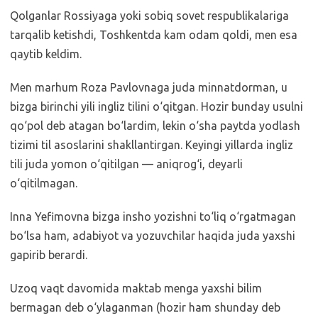
Qolganlar Rossiyaga yoki sobiq sovet respublikalariga
tarqalib ketishdi, Toshkentda kam odam qoldi, men esa
qaytib keldim.
Men marhum Roza Pavlovnaga juda minnatdorman, u
bizga birinchi yili ingliz tilini o‘qitgan. Hozir bunday usulni
qo‘pol deb atagan bo‘lardim, lekin o‘sha paytda yodlash
tizimi til asoslarini shakllantirgan. Keyingi yillarda ingliz
tili juda yomon o‘qitilgan — aniqrog‘i, deyarli
o‘qitilmagan.
Inna Yefimovna bizga insho yozishni to‘liq o‘rgatmagan
bo‘lsa ham, adabiyot va yozuvchilar haqida juda yaxshi
gapirib berardi.
Uzoq vaqt davomida maktab menga yaxshi bilim
bermagan deb o‘ylaganman (hozir ham shunday deb