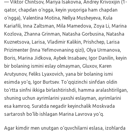
— Viktor Chintsov, Mariya Isakovna, Andrey Krivoxijin (1-
qator, chapdan o‘ngga, keyin yuqoriga ham chapdan
o‘ngga), Valentina Motina, Nellya Musheyeva, Kula
Kariafili, Inna Zaltsman, Mila Mamedova, Zoya Li, Marina
Kozlova, Zhanna Grinman, Natasha Gorbusina, Natasha
Kuznetsova, Larisa, Vladimir Kalikin, Prishchep, Larisa
Prizimenter (Inna Yefimovnaning qizi), Olya Urmanova,
Boris, Marina Jidkova, Aybek Insabaev, Igor Danilin, keyin
bir bolaning ismini eslay olmayman, Gluxov, Karen
Arutyunov, Feliks Lyaxovich, yana bir bolaning ismi
esimda yo‘q, Igor Burtsev. To‘qqizinchi sinfdan oldin
to‘rtta sinfni ikkiga birlashtirishdi, hamma aralashtirilgan,
shuning uchun ayrimlarini yaxshi eslayman, ayrimlarini
esa kamroq. Suratda negadir keyinchalik Moskvada
sartarosh bo‘lib ishlagan Marina Lavrova yo‘q.
Agar kimdir men unutgan o‘quvchilarni eslasa, izohlarda