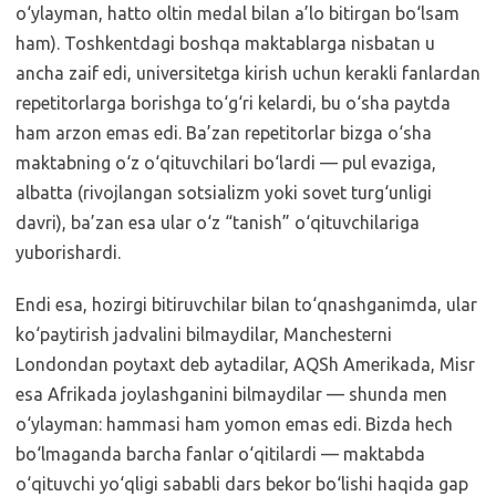
o‘ylayman, hatto oltin medal bilan a’lo bitirgan bo‘lsam
ham). Toshkentdagi boshqa maktablarga nisbatan u
ancha zaif edi, universitetga kirish uchun kerakli fanlardan
repetitorlarga borishga to‘g‘ri kelardi, bu o‘sha paytda
ham arzon emas edi. Ba’zan repetitorlar bizga o‘sha
maktabning o‘z o‘qituvchilari bo‘lardi — pul evaziga,
albatta (rivojlangan sotsializm yoki sovet turg‘unligi
davri), ba’zan esa ular o‘z “tanish” o‘qituvchilariga
yuborishardi.
Endi esa, hozirgi bitiruvchilar bilan to‘qnashganimda, ular
ko‘paytirish jadvalini bilmaydilar, Manchesterni
Londondan poytaxt deb aytadilar, AQSh Amerikada, Misr
esa Afrikada joylashganini bilmaydilar — shunda men
o‘ylayman: hammasi ham yomon emas edi. Bizda hech
bo‘lmaganda barcha fanlar o‘qitilardi — maktabda
o‘qituvchi yo‘qligi sababli dars bekor bo‘lishi haqida gap