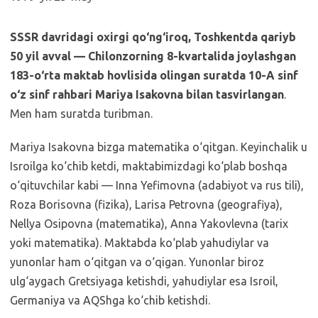
SSSR davridagi oxirgi qo‘ng‘iroq, Toshkentda qariyb
50 yil avval — Chilonzorning 8-kvartalida joylashgan
183-o‘rta maktab hovlisida olingan suratda 10-A sinf
o‘z sinf rahbari Mariya Isakovna bilan tasvirlangan
.
Men ham suratda turibman.
Mariya Isakovna bizga matematika o‘qitgan. Keyinchalik u
Isroilga ko‘chib ketdi, maktabimizdagi ko‘plab boshqa
o‘qituvchilar kabi — Inna Yefimovna (adabiyot va rus tili),
Roza Borisovna (fizika), Larisa Petrovna (geografiya),
Nellya Osipovna (matematika), Anna Yakovlevna (tarix
yoki matematika). Maktabda ko‘plab yahudiylar va
yunonlar ham o‘qitgan va o‘qigan. Yunonlar biroz
ulg‘aygach Gretsiyaga ketishdi, yahudiylar esa Isroil,
Germaniya va AQShga ko‘chib ketishdi.