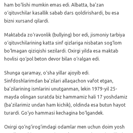
ham bo‘lishi mumkin emas edi. Albatta, ba’zan
o‘qituvchilar kasallik sabab dars qoldirishardi, bu esa
bizni xursand qilardi.
Maktabda zo‘ravonlik (bullying) bor edi, jismoniy tarbiya
o‘qituvchilarining katta sinf qizlariga nisbatan sog‘lom
bo‘lmagan qiziqishi sezilardi. Oxirgi yilda esa maktab
hovlisi qo‘pol beton devor bilan o‘ralgan edi.
Shunga qaramay, o‘sha yillar ajoyib edi.
Sinfdoshlarimdan ba’zilari allaqachon vafot etgan,
ba’zilarining ismlarini unutganman, lekin 1979-yil 25-
mayda olingan suratda biz hammamiz hali 17 yoshdamiz
(ba’zilarimiz undan ham kichik), oldinda esa butun hayot
turardi. Go‘yo hammasi kechagina bo‘lgandek.
Oxirgi qo‘ng‘irog‘imdagi odamlar men uchun doim yosh