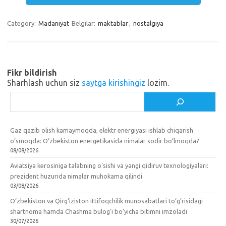
m
a
e
a
Category:
Madaniyat
Belgilar:
maktablar
,
nostalgiya
s
b
r
s
o
e
n
o
Fikr bildirish
i
k
Sharhlash uchun siz
saytga kirishingiz
lozim.
k
Izlash
i
Gaz qazib olish kamaymoqda, elektr energiyasi ishlab chiqarish
o‘smoqda: O‘zbekiston energetikasida nimalar sodir bo‘lmoqda?
08/08/2026
Aviatsiya kerosiniga talabning o‘sishi va yangi qidiruv texnologiyalari:
prezident huzurida nimalar muhokama qilindi
03/08/2026
O‘zbekiston va Qirg‘iziston ittifoqchilik munosabatlari to‘g‘risidagi
shartnoma hamda Chashma bulog‘i bo‘yicha bitimni imzoladi
30/07/2026