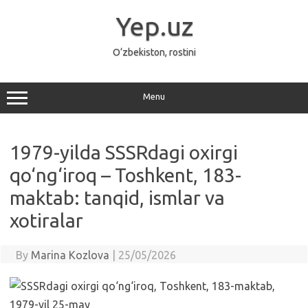
Skip
to
Yep.uz
content
O‘zbekiston, rostini
Menu
1979-yilda SSSRdagi oxirgi
qo‘ng‘iroq – Toshkent, 183-
maktab: tanqid, ismlar va
xotiralar
By
Marina Kozlova
|
25/05/2026