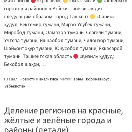
мая список
«красных«,
«жёлтых» и
«зелёных»
городов и районов в Узбекистане выглядит
следующим образом. Город Ташкент
«Сариқ»
ҳудуд: Бектемир тумани, Мирзо Улуғбек тумани,
Миробод тумани, Олмазор тумани, Сергели тумани,
Учтепа тумани, Яшнаобод тумани, Чилонзор тумани,
Шайҳонтоҳур тумани, Юнусобод тумани, Яккасарой
тумани. Ташкентская область
«Қизил» ҳудуд:
Бекобод шаҳри,
…
Раздел:
Новости и аналитика
Метки:
зоны
,
коронавирус
,
узбекистан
Деление регионов на красные,
жёлтые и зелёные города и
районы (детали)