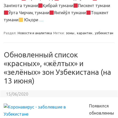
Зангиота тумани
Қибрай тумани
Пискент тумани
Ўрта Чирчиқ тумани
Янгийўл тумани
Тошкент
тумани
Юқори
…
Раздел:
Новости и аналитика
Метки:
зоны
,
карантин
,
узбекистан
Обновленный список
«красных», «жёлтых» и
«зелёных» зон Узбекистана (на
13 июня)
15/06/2020
Появился
обновленны