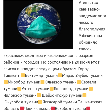
Агентство
санитарно-
эпидемиологи
ческого
благополучия
Узбекистана
обновило
список
«красных», «желтых» и «зеленых» зон в разрезе
районов и городов. По состоянию на 20 июня этот
список выглядит следующим образом. Город
Ташкент
Бектемир тумани
Мирзо Улуғбек тумани
Миробод тумани
Олмазор тумани
Сергели
тумани
Учтепа тумани
Яшнаобод тумани
Чилонзор тумани
Шайҳонтоҳур тумани
Юнусобод тумани
Яккасарой тумани Ташкентская
область
Чирчиқ шаҳар
Бекобод тумани