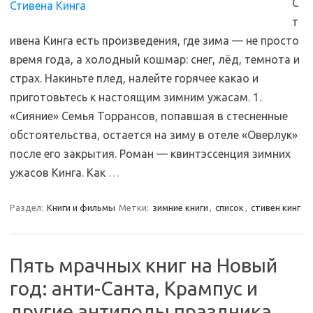
С
т
ивена Кинга есть произведения, где зима — не просто
время года, а холодный кошмар: снег, лёд, темнота и
страх. Накиньте плед, налейте горячее какао и
приготовьтесь к настоящим зимним ужасам. 1.
«Сияние» Семья Торрансов, попавшая в стесненные
обстоятельства, остается на зиму в отеле «Оверлук»
после его закрытия. Роман — квинтэссенция зимних
ужасов Кинга. Как
…
Раздел:
Книги и фильмы
Метки:
зимние книги
,
список
,
стивен кинг
Пять мрачных книг на Новый
год: анти-Санта, Крампус и
другие антиподы праздника