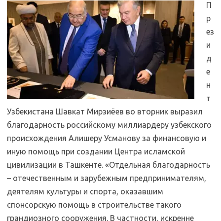
П
р
ез
и
д
е
н
т
Узбекистана Шавкат Мирзиёев во вторник выразил
благодарность российскому миллиардеру узбекского
происхождения Алишеру Усманову за финансовую и
иную помощь при создании Центра исламской
цивилизации в Ташкенте. «Отдельная благодарность
– отечественным и зарубежным предпринимателям,
деятелям культуры и спорта, оказавшим
спонсорскую помощь в строительстве такого
грандиозного сооружения. В частности, искренне