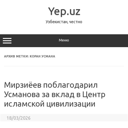
Перейти
к
Yep.uz
содержимому
Узбекистан, честно
Меню
АРХИВ МЕТКИ:
КОРАН УСМАНА
Мирзиёев поблагодарил
Усманова за вклад в Центр
исламской цивилизации
18/03/2026