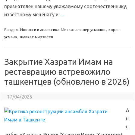
признателен нашему уважаемому соотечественнику,
известному меценату и
…
Раздел:
Новости и аналитика
Метки:
алишер усманов
,
коран
усмана
,
шавкат мирзиёев
Закрытие Хазрати Имам на
реставрацию встревожило
ташкентцев (обновлено в 2026)
17/04/2025
А
н
с
амбль «Хазрати Имам» (Хазрати Имом, Хастимом),