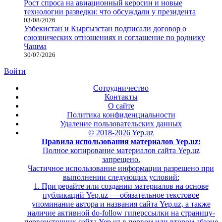
Рост спроса на авиационный керосин и новые
технологии разведки: что обсуждали у президента
03/08/2026
Узбекистан и Кыргызстан подписали договор о
союзнических отношениях и соглашение по роднику
Чашма
30/07/2026
Войти
Сотрудничество
Контакты
О сайте
Политика конфиденциальности
Удаление пользовательских данных
© 2018-2026 Yep.uz
Правила использования материалов Yep.uz:
Полное копирование материалов сайта Yep.uz
запрещено.
Частичное использование информации разрешено при
выполнении следующих условий:
1. При рерайте или создании материалов на основе
публикаций Yep.uz — обязательное текстовое
упоминание автора и названия сайта Yep.uz, а также
наличие активной do-follow гиперссылки на страницу-
первоисточник сайта Yep.uz в первом или втором абзаце