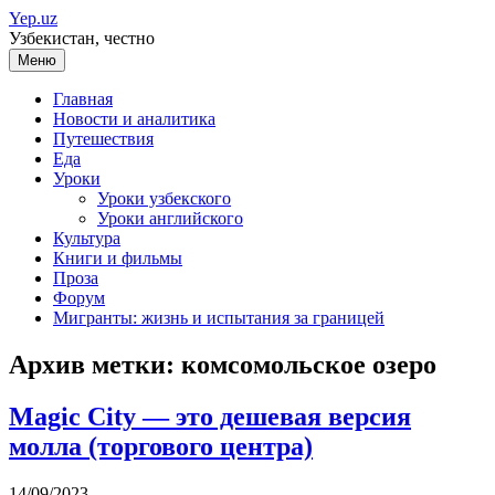
Перейти
Yep.uz
к
Узбекистан, честно
содержимому
Меню
Главная
Новости и аналитика
Путешествия
Еда
Уроки
Уроки узбекского
Уроки английского
Культура
Книги и фильмы
Проза
Форум
Мигранты: жизнь и испытания за границей
Архив метки:
комсомольское озеро
Magic City — это дешевая версия
молла (торгового центра)
14/09/2023