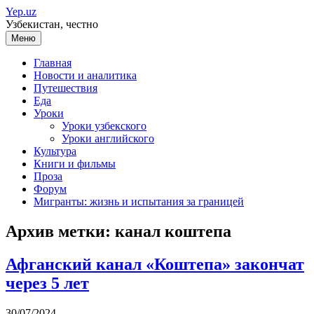
Перейти
Yep.uz
к
Узбекистан, честно
содержимому
Меню
Главная
Новости и аналитика
Путешествия
Еда
Уроки
Уроки узбекского
Уроки английского
Культура
Книги и фильмы
Проза
Форум
Мигранты: жизнь и испытания за границей
Архив метки:
канал коштепа
Афганский канал «Коштепа» закончат
через 5 лет
30/07/2024