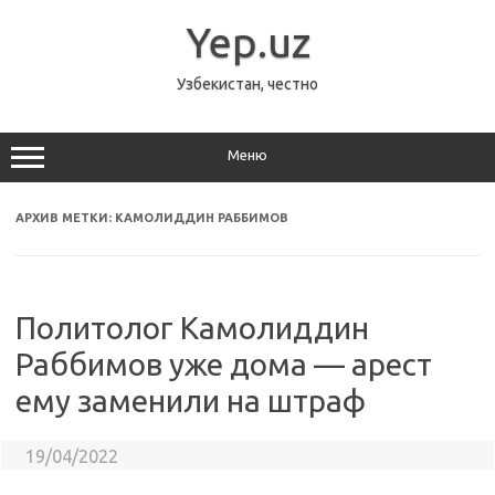
Перейти
к
Yep.uz
содержимому
Узбекистан, честно
Меню
АРХИВ МЕТКИ:
КАМОЛИДДИН РАББИМОВ
Политолог Камолиддин
Раббимов уже дома — арест
ему заменили на штраф
19/04/2022