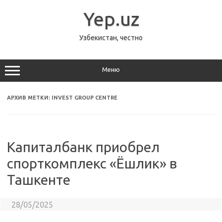
Перейти
к
Yep.uz
содержимому
Узбекистан, честно
Меню
АРХИВ МЕТКИ:
INVEST GROUP CENTRE
Капиталбанк приобрел
спорткомплекс «Ёшлик» в
Ташкенте
28/05/2025