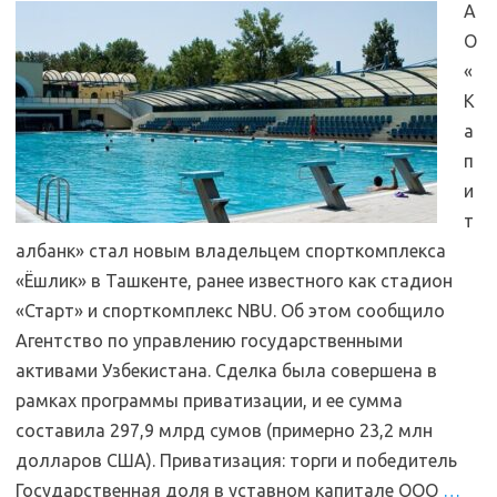
А
О
«
К
а
п
и
т
албанк» стал новым владельцем спорткомплекса
«Ёшлик» в Ташкенте, ранее известного как стадион
«Старт» и спорткомплекс NBU. Об этом сообщило
Агентство по управлению государственными
активами Узбекистана. Сделка была совершена в
рамках программы приватизации, и ее сумма
составила 297,9 млрд сумов (примерно 23,2 млн
долларов США). Приватизация: торги и победитель
Государственная доля в уставном капитале ООО
…