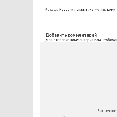
m
a
e
п
Раздел:
Новости и аналитика
Метки:
комит
s
b
р
s
o
а
n
o
в
Добавить комментарий
i
k
и
Для отправки комментария вам необхо
k
т
i
ь
Частичное