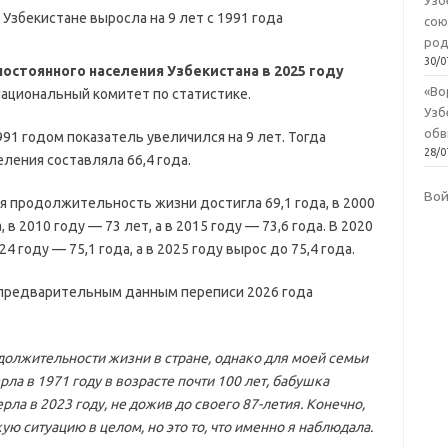
Узб
сою
род
30/0
стоянного населения Узбекистана в 2025 году
«Во
ациональный комитет по статистике.
Узб
обв
91 годом показатель увеличился на 9 лет. Тогда
28/0
ения составляла 66,4 года.
Во
яя продолжительность жизни достигла 69,1 года, в 2000
, в 2010 году — 73 лет, а в 2015 году — 73,6 года. В 2020
24 году — 75,1 года, а в 2025 году вырос до 75,4 года.
 предварительным данным переписи 2026 года
должительности жизни в стране, однако для моей семьи
ла в 1971 году в возрасте почти 100 лет, бабушка
ерла в 2023 году, не дожив до своего 87-летия. Конечно,
ю ситуацию в целом, но это то, что именно я наблюдала.