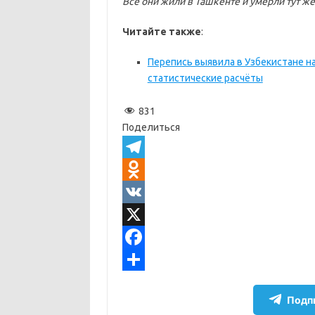
Все они жили в Ташкенте и умерли тут же
Читайте также
:
Перепись выявила в Узбекистане н
статистические расчёты
831
Поделиться
T
e
O
l
d
V
e
n
K
X
g
o
F
r
k
a
О
Подпи
a
l
c
т