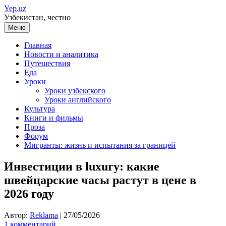
Перейти
Yep.uz
к
Узбекистан, честно
содержимому
Меню
Главная
Новости и аналитика
Путешествия
Еда
Уроки
Уроки узбекского
Уроки английского
Культура
Книги и фильмы
Проза
Форум
Мигранты: жизнь и испытания за границей
Инвестиции в luxury: какие
швейцарские часы растут в цене в
2026 году
Автор:
Reklama
|
27/05/2026
1 комментарий