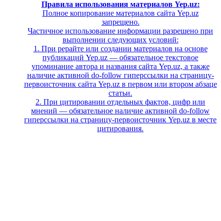
Правила использования материалов Yep.uz:
Полное копирование материалов сайта Yep.uz
запрещено.
Частичное использование информации разрешено при
выполнении следующих условий:
1. При рерайте или создании материалов на основе
публикаций Yep.uz — обязательное текстовое
упоминание автора и названия сайта Yep.uz, а также
наличие активной do-follow гиперссылки на страницу-
первоисточник сайта Yep.uz в первом или втором абзаце
статьи.
2. При цитировании отдельных фактов, цифр или
мнений — обязательное наличие активной do-follow
гиперссылки на страницу-первоисточник Yep.uz в месте
цитирования.