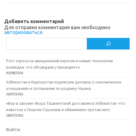
sn
k
и
ik
т
Добавить комментарий
i
ь
Для отправки комментария вам необходимо
авторизоваться
.
Поиск
Рост спроса на авиационный керосин и новые технологии
разведки: что обсуждали у президента
03/08/2026
Узбекистан и Кыргызстан подписали договор о союзнических
отношениях и соглашение по роднику Чашма
30/07/2026
«Вор в законе» Жора Ташкентский доставлен в Узбекистан: что
известно о Георгии Сорокине и обвинениях против него
28/07/2026
Войти