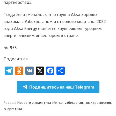
партнёрство».
Тогда же отмечалось, что группа Aksa хорошо
знакома с Узбекистаном и с первого квартала 2022
года Aksa Energy является крупнейшим турецким
энергетическим инвестором в стране.
955
Поделиться
T
O
V
X
Fa
О
el
d
K
c
т
e
n
e
п
Подпишитесь на наш Telegram
gr
o
b
р
a
kl
o
а
Раздел:
Новости и аналитика
Метки:
узбекистан
,
электроэнергия
,
энергетика
m
as
o
в