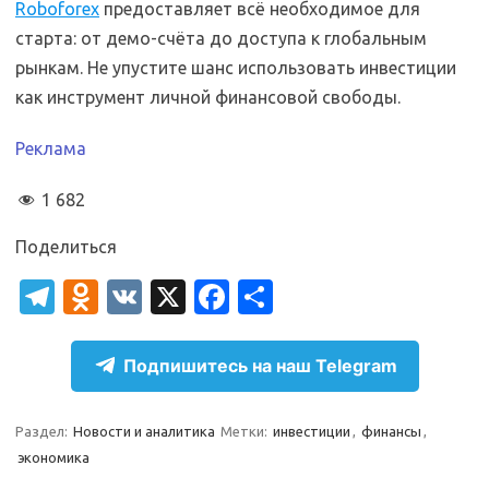
Roboforex
предоставляет всё необходимое для
старта: от демо-счёта до доступа к глобальным
рынкам. Не упустите шанс использовать инвестиции
как инструмент личной финансовой свободы.
Реклама
1 682
Поделиться
T
O
V
X
Fa
О
el
d
K
c
т
e
n
e
п
Подпишитесь на наш Telegram
gr
o
b
р
a
kl
o
а
Раздел:
Новости и аналитика
Метки:
инвестиции
,
финансы
,
экономика
m
as
o
в