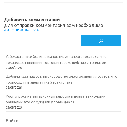
sn
k
и
ik
т
Добавить комментарий
i
ь
Для отправки комментария вам необходимо
авторизоваться
.
Поиск
Узбекистан все больше импортирует энергоносители: что
показывает внешняя торговля газом, нефтью и топливом
09/08/2026
Добыча газа падает, производство электроэнергии растет: что
происходит в энергетике Узбекистана
08/08/2026
Рост спроса на авиационный керосин и новые технологии
разведки: что обсуждали у президента
03/08/2026
Войти