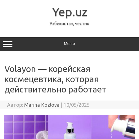
Перейти
к
Yep.uz
содержимому
Узбекистан, честно
Меню
Volayon — корейская
космецевтика, которая
действительно работает
Автор:
Marina Kozlova
|
10/05/2025