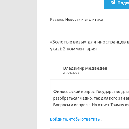
e
n
e
п
Подпи
gr
o
b
р
a
kl
o
а
Раздел:
Новости и аналитика
m
as
o
в
sn
k
и
«Золотые визы» для иностранцев в
ik
т
указ)
: 2 комментария
i
ь
Владимир Медведев
21/04/2025
Философский вопрос. Государство для 
разобраться? Ладно, так для кого эти
Вопросы и вопросы. Но ответ Трампу о
Войдите, чтобы ответить
↓