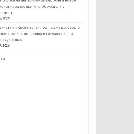
т спроса на авиационный керосин и новые
нологии разведки: что обсуждали у
зидента
8/2026
екистан и Кыргызстан подписали договор о
знических отношениях и соглашение по
нику Чашма
7/2026
йти