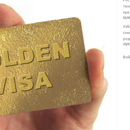
Рос
тех
пре
03/0
Узб
сою
род
30/0
Во