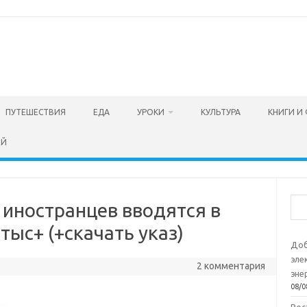
ПУТЕШЕСТВИЯ
ЕДА
УРОКИ
КУЛЬТУРА
КНИГИ И
ЕЙ
Пои
 иностранцев вводятся в
тыс+ (+скачать указ)
Доб
эле
2 комментария
эне
08/0