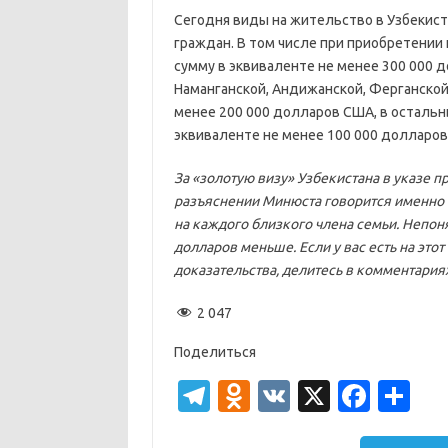
Сегодня виды на жительство в Узбекис
граждан. В том числе при приобретении
сумму в эквиваленте не менее 300 000 д
Наманганской, Андижанской, Ферганской
менее 200 000 долларов США, в остальн
эквиваленте не менее 100 000 долларов
За «золотую визу» Узбекистана в указе п
разъяснении Минюста говорится именно 
на каждого близкого члена семьи. Непон
долларов меньше. Если у вас есть на это
доказательства, делитесь в комментариях
2 047
Поделиться
T
O
V
X
Fa
О
el
d
K
c
т