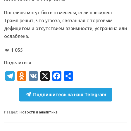
Пошлины могут быть отменены, если президент
Трамп решит, что угроза, связанная с торговым
дефицитом и отсутствием взаимности, устранена или
ослаблена.
1 055
Поделиться
T
O
V
X
Fa
О
el
d
K
c
т
e
n
e
п
Подпишитесь на наш Telegram
gr
o
b
р
a
kl
o
а
Раздел:
Новости и аналитика
m
as
o
в