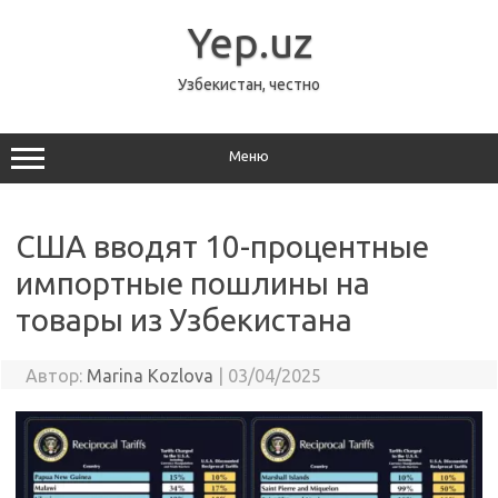
Перейти
к
Yep.uz
содержимому
Узбекистан, честно
Меню
США вводят 10-процентные
импортные пошлины на
товары из Узбекистана
Автор:
Marina Kozlova
|
03/04/2025