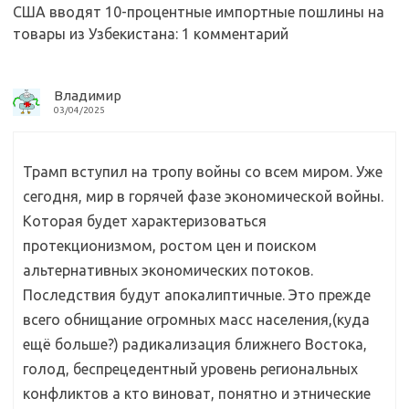
sn
k
и
США вводят 10-процентные импортные пошлины на
ik
т
товары из Узбекистана
: 1 комментарий
i
ь
Владимир
03/04/2025
Трамп вступил на тропу войны со всем миром. Уже
сегодня, мир в горячей фазе экономической войны.
Которая будет характеризоваться
протекционизмом, ростом цен и поиском
альтернативных экономических потоков.
Последствия будут апокалиптичные. Это прежде
всего обнищание огромных масс населения,(куда
ещё больше?) радикализация ближнего Востока,
голод, беспрецедентный уровень региональных
конфликтов а кто виноват, понятно и этнические