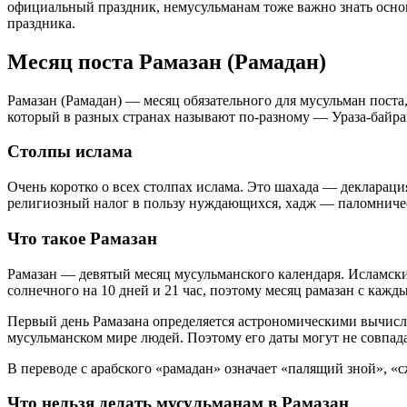
официальный праздник, немусульманам тоже важно знать основ
праздника.
Месяц поста Рамазан (Рамадан)
Рамазан (Рамадан) — месяц обязательного для мусульман поста,
который в разных странах называют по-разному — Ураза-байрам
Столпы ислама
Очень коротко о всех столпах ислама. Это шахада — декларац
религиозный налог в пользу нуждающихся, хадж — паломничес
Что такое Рамазан
Рамазан — девятый месяц мусульманского календаря. Исламски
солнечного на 10 дней и 21 час, поэтому месяц рамазан с кажд
Первый день Рамазана определяется астрономическими вычисл
мусульманском мире людей. Поэтому его даты могут не совпада
В переводе с арабского «рамадан» означает «палящий зной», «
Что нельзя делать мусульманам в Рамазан