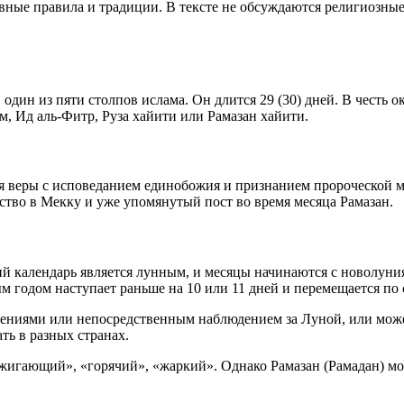
ные правила и традиции. В тексте не обсуждаются религиозные
 один из пяти столпов ислама. Он длится 29 (30) дней. В честь 
, Ид аль-Фитр, Руза хайити или Рамазан хайити.
ия веры с исповеданием единобожия и признанием пророческой 
тво в Мекку и уже упомянутый пост во время месяца Рамазан.
й календарь является лунным, и месяцы начинаются с новолуния
ым годом наступает раньше на 10 или 11 дней и перемещается по 
ениями или непосредственным наблюдением за Луной, или може
ть в разных странах.
сжигающий», «горячий», «жаркий». Однако Рамазан (Рамадан) мо