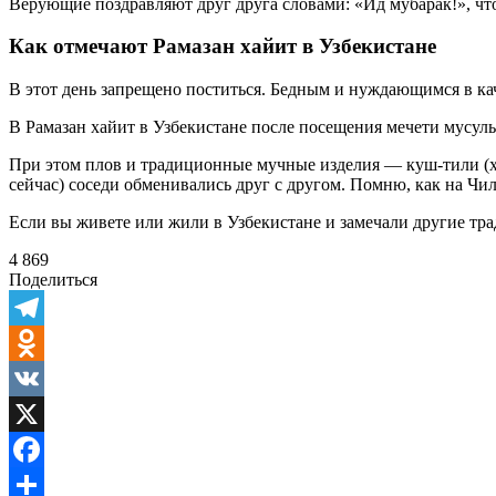
Верующие поздравляют друг друга словами: «Ид мубарак!», чт
Как отмечают Рамазан хайит в Узбекистане
В этот день запрещено поститься. Бедным и нуждающимся в ка
В Рамазан хайит в Узбекистане после посещения мечети мусул
При этом плов и традиционные мучные изделия — куш-тили (хво
сейчас) соседи обменивались друг с другом. Помню, как на Ч
Если вы живете или жили в Узбекистане и замечали другие т
4 869
Поделиться
Telegram
Odnoklassniki
VK
X
Facebook