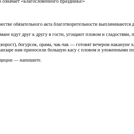
о означает «Благословенного праздника!»
честве обязательного акта благотворительности выплачиваются 
ьмане идут друг к другу в гости, угощают пловом и сладостями
рост), богурсок, орама, чак-чак — готовят вечером накануне ха
иланзаре нам приносили большую касу с пловом и уложенными п
радиции — напишите.