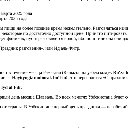
рта 2025 года
ием пищи на более позднее время нежелательно. Разговляться н
, некоторые по достаточно доступной цене. Принято цитировать 
йдет фиников, пусть разговляется водой, ибо поистине она очища
Праздник разговения», или Ид аль-Фитр.
пост в течение месяца Рамазана (Ramazon на узбекском)».
Roʻza 
ение —
Hayityngiz muborak boʻlsin!
,что переводится «С праздник
и
Iyd al-Fitr
.
рвый день месяца Шавваль. Во всех мечетях Узбекистана будет 
ти от страны. В Узбекистане первый день праздника — нерабочий