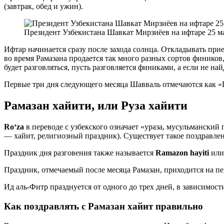
(завтрак, обед и ужин).
Президент Узбекистана Шавкат Мирзиёев на ифтаре 25 ма
Ифтар начинается сразу после захода солнца. Откладывать пр
во время Рамазана продается так много разных сортов фиников
будет разговляться, пусть разговляется финиками, а если не на
Первые три дня следующего месяца Шавваль отмечаются как «
Рамазан хайити, или Руза хайити
Roʻza
в переводе с узбекского означает «ураза, мусульманский 
— хайит, религиозный праздник). Существует такое поздравл
Праздник дня разговения также называется
Ramazon hayiti
ил
Праздник, отмечаемый после месяца Рамазан, приходится на пе
Ид аль-Фитр празднуется от одного до трех дней, в зависимос
Как поздравлять с Рамазан хайит правильно