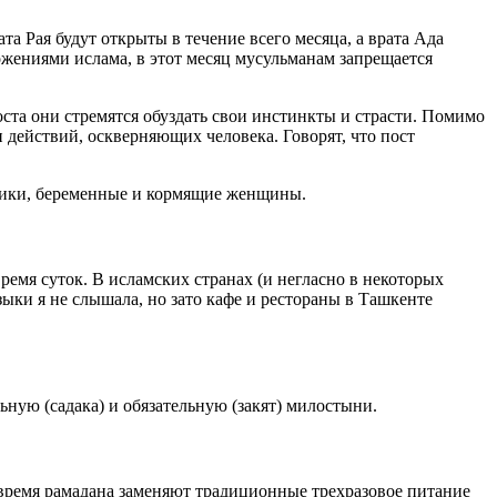
а Рая будут открыты в течение всего месяца, а врата Ада
оложениями ислама, в этот месяц мусульманам запрещается
ста они стремятся обуздать свои инстинкты и страсти. Помимо
 действий, оскверняющих человека. Говорят, что пост
нники, беременные и кормящие женщины.
ремя суток. В исламских странах (и негласно в некоторых
зыки я не слышала, но зато кафе и рестораны в Ташкенте
ную (садака) и обязательную (закят) милостыни.
 время рамадана заменяют традиционные трехразовое питание