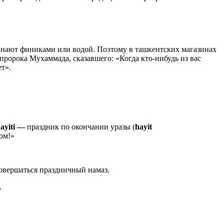
ачинают финиками или водой. Поэтому в ташкентских магазинах
пророка Мухаммада, сказавшего: «Когда кто-нибудь из вас
ет».
hayiti —
праздник по окончании уразы (
hayit
ом!»
совершаться праздничный намаз.
.