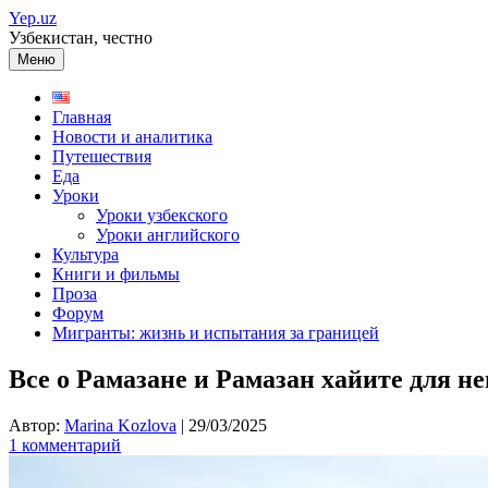
Перейти
Yep.uz
к
Узбекистан, честно
содержимому
Меню
Главная
Новости и аналитика
Путешествия
Еда
Уроки
Уроки узбекского
Уроки английского
Культура
Книги и фильмы
Проза
Форум
Мигранты: жизнь и испытания за границей
Все о Рамазане и Рамазан хайите для не
Автор:
Marina Kozlova
|
29/03/2025
1 комментарий