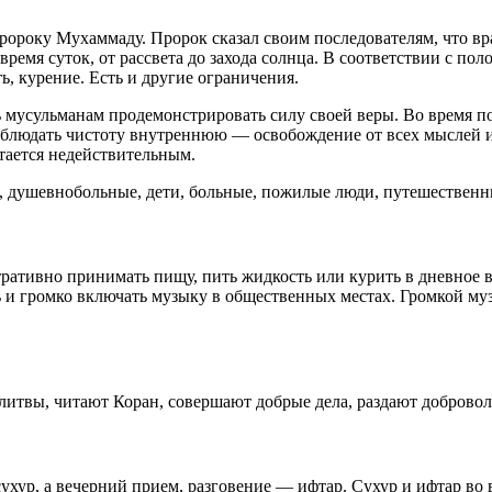
ороку Мухаммаду. Пророк сказал своим последователям, что врат
 время суток, от рассвета до захода солнца. В соответствии с п
ь, курение. Есть и другие ограничения.
 мусульманам продемонстрировать силу своей веры. Во время по
соблюдать чистоту внутреннюю — освобождение от всех мыслей и
тается недействительным.
ми, душевнобольные, дети, больные, пожилые люди, путешестве
тративно принимать пищу, пить жидкость или курить в дневное в
ть и громко включать музыку в общественных местах. Громкой му
итвы, читают Коран, совершают добрые дела, раздают доброволь
ухур, а вечерний прием, разговение — ифтар. Сухур и ифтар во