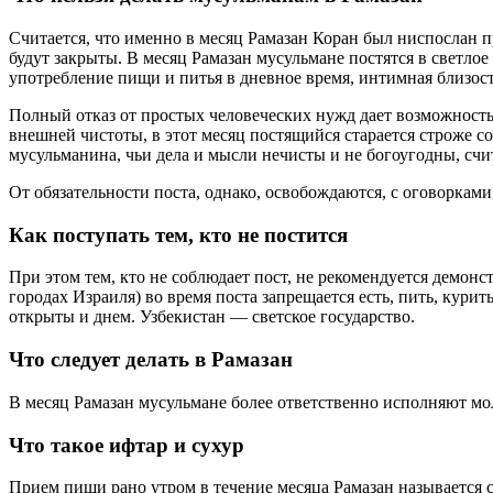
Считается, что именно в месяц Рамазан Коран был ниспослан пр
будут закрыты. В месяц Рамазан мусульмане постятся в светлое
употребление пищи и питья в дневное время, интимная близост
Полный отказ от простых человеческих нужд дает возможность
внешней чистоты, в этот месяц постящийся старается строже 
мусульманина, чьи дела и мысли нечисты и не богоугодны, счи
От обязательности поста, однако, освобождаются, с оговорка
Как поступать тем, кто не постится
При этом тем, кто не соблюдает пост, не рекомендуется демонс
городах Израиля) во время поста запрещается есть, пить, кури
открыты и днем. Узбекистан — светское государство.
Что следует делать в Рамазан
В месяц Рамазан мусульмане более ответственно исполняют мол
Что такое ифтар и сухур
Прием пищи рано утром в течение месяца Рамазан называется с