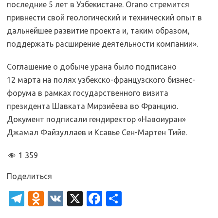
последние 5 лет в Узбекистане. Orano стремится
привнести свой геологический и технический опыт в
дальнейшее развитие проекта и, таким образом,
поддержать расширение деятельности компании».
Соглашение о добыче урана было подписано
12 марта на полях узбекско-французского бизнес-
форума в рамках государственного визита
президента Шавката Мирзиёева во Францию.
Документ подписали гендиректор «Навоиуран»
Джамал Файзуллаев и Ксавье Сен-Мартен Тийе.
1 359
Поделиться
T
O
V
X
Fa
О
el
d
K
c
т