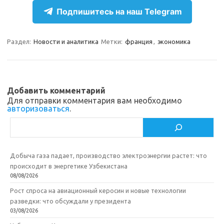
e
n
e
п
Подпишитесь на наш Telegram
gr
o
b
р
a
kl
o
а
Раздел:
Новости и аналитика
Метки:
франция
,
экономика
m
as
o
в
sn
k
и
ik
т
Добавить комментарий
Для отправки комментария вам необходимо
i
ь
авторизоваться
.
Поиск
Добыча газа падает, производство электроэнергии растет: что
происходит в энергетике Узбекистана
08/08/2026
Рост спроса на авиационный керосин и новые технологии
разведки: что обсуждали у президента
03/08/2026