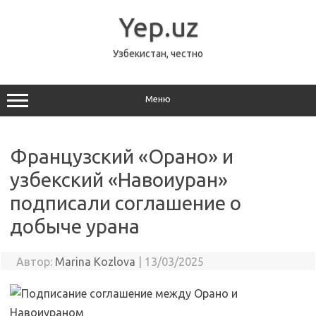
Перейти
к
Yep.uz
содержимому
Узбекистан, честно
Меню
Французский «Орано» и
узбекский «Навоиуран»
подписали соглашение о
добыче урана
Автор:
Marina Kozlova
|
13/03/2025