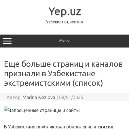
Перейти
к
Yep.uz
содержимому
Узбекистан, честно
Меню
Еще больше страниц и каналов
признали в Узбекистане
экстремистскими (список)
Автор:
Marina Kozlova
|
08/01/2025
В Узбекистане опубликован обновленный
список