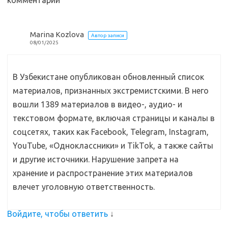
комментарий
k
т
i
ь
Marina Kozlova
Автор записи
08/01/2025
В Узбекистане опубликован обновленный список
материалов, признанных экстремистскими. В него
вошли 1389 материалов в видео-, аудио- и
текстовом формате, включая страницы и каналы в
соцсетях, таких как Facebook, Telegram, Instagram,
YouTube, «Одноклассники» и TikTok, а также сайты
и другие источники. Нарушение запрета на
хранение и распространение этих материалов
влечет уголовную ответственность.
Войдите, чтобы ответить
↓