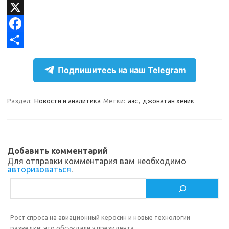
l
d
V
e
n
K
X
g
o
F
r
k
a
О
Подпишитесь на наш Telegram
a
l
c
т
m
a
e
п
Раздел:
Новости и аналитика
Метки:
аэс
,
джонатан хеник
s
b
р
s
o
а
n
o
в
Добавить комментарий
i
k
и
Для отправки комментария вам необходимо
авторизоваться
.
k
т
Поиск
i
ь
Рост спроса на авиационный керосин и новые технологии
разведки: что обсуждали у президента