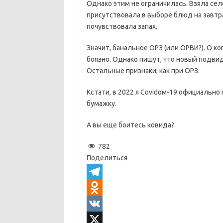
Однако этим не ограничилась. Взяла сел
присутствовала в выборе блюд на завтра
почувствовала запах.
Значит, банальное ОРЗ (или ОРВИ?). О ко
боязно. Однако пишут, что новый подвид
Остальные признаки, как при ОРЗ.
Кстати, в 2022 я Covidом-19 официальн
бумажку.
А вы еще боитесь ковида?
782
Поделиться
T
e
O
l
d
V