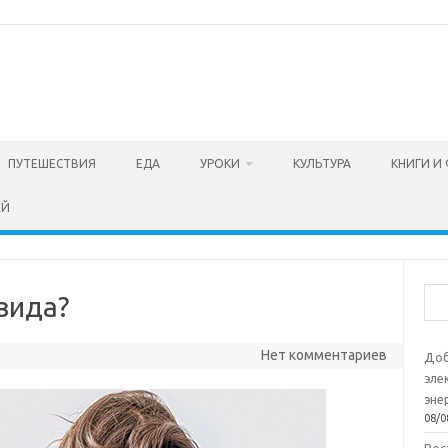
ПУТЕШЕСТВИЯ
ЕДА
УРОКИ
КУЛЬТУРА
КНИГИ И
ЕЙ
Пои
вида?
Нет комментариев
Доб
эле
эне
08/0