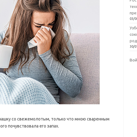
Рос
тех
пре
03/0
Узб
сою
род
30/0
Во
в чашку со свежемолотым, только что мною сваренным
ого почувствовала его запах.