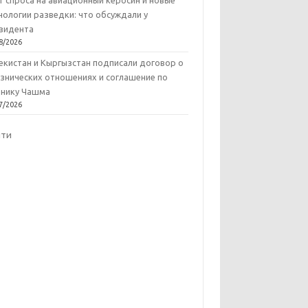
т спроса на авиационный керосин и новые
нологии разведки: что обсуждали у
зидента
8/2026
екистан и Кыргызстан подписали договор о
знических отношениях и соглашение по
нику Чашма
7/2026
йти