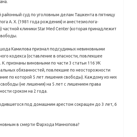
ана.
ий районный суд по уголовным делам Ташкента в пятницу
га А. Х. (1981 года рождения) и анестезиолога-
) частной клиники Star Med Center (которая принадлежит
свободы.
шода Камилова признал подсудимых невиновными
вного кодекса (оставление в опасности, повлекшее
Ж. К. признаны виновными по части 3 статьи 116 УК
альных обязанностей, повлекшие по неосторожности
ние по которой 5 лет лишения свободы). Каждому из них
 свободы (не лишения) на 5 лет с лишением права
ости сроком на 2 года.
ходившегося под домашним арестом сокращен до 3 лет, 6
виновным в смерти Фархода Маннопова?