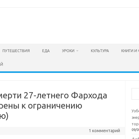
ПУТЕШЕСТВИЯ
ЕДА
УРОКИ
КУЛЬТУРА
КНИГИ И
ЕЙ
Пои
мерти 27-летнего Фархода
рены к ограничению
Узб
ю)
эне
тор
09/0
1 комментарий