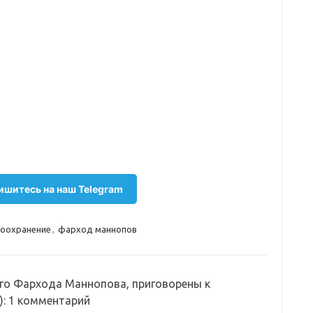
шитесь на наш Telegram
оохранение
,
фарход маннопов
его Фархода Маннопова, приговорены к
)
: 1 комментарий