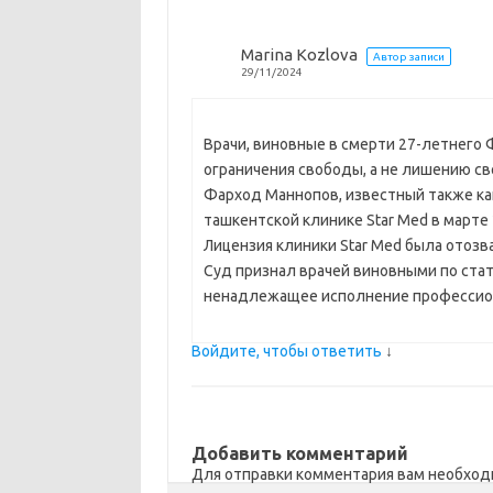
k
т
Marina Kozlova
i
ь
Автор записи
29/11/2024
Врачи, виновные в смерти 27-летнего 
ограничения свободы, а не лишению с
Фарход Маннопов, известный также как 
ташкентской клинике Star Med в марте 
Лицензия клиники Star Med была отозв
Суд признал врачей виновными по стат
ненадлежащее исполнение профессион
Войдите, чтобы ответить
↓
Добавить комментарий
Для отправки комментария вам необхо