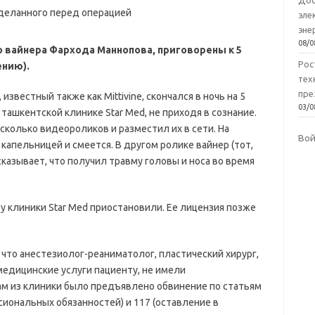
Доб
эле
эне
08/0
о вайнера Фархода Маннопова, приговорены к 5
Рос
ению).
тех
пре
звестный также как Mittivine, скончался в ночь на 5
03/0
 ташкентской клинике Star Med, не приходя в сознание.
сколько видеороликов и разместил их в сети. На
Во
капельницей и смеется. В другом ролике вайнер (тот,
казывает, что получил травму головы и носа во время
 клиники Star Med приостановили. Ее лицензия позже
что анестезиолог-реаниматолог, пластический хирург,
медицинские услуги пациенту, не имели
ам из клиники было предъявлено обвинение по статьям
ональных обязанностей) и 117 (оставление в