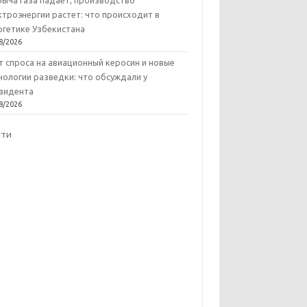
ыча газа падает, производство
ктроэнергии растет: что происходит в
ргетике Узбекистана
8/2026
т спроса на авиационный керосин и новые
нологии разведки: что обсуждали у
зидента
8/2026
йти