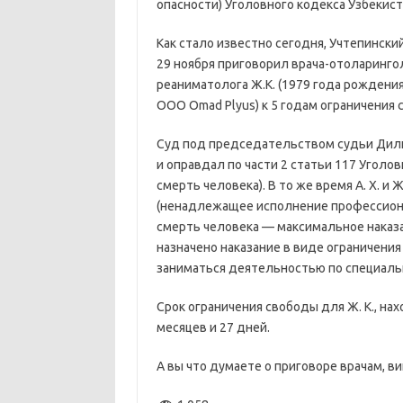
опасности) Уголовного кодекса Узбекист
Как стало известно сегодня, Учтепинск
29 ноября приговорил врача-отоларинголо
реаниматолога Ж.К. (1979 года рождения
ООО Omad Plyus) к 5 годам ограничения 
Суд под председательством судьи Дил
и оправдал по части 2 статьи 117 Уголо
смерть человека). В то же время А. Х. и 
(ненадлежащее исполнение профессион
смерть человека — максимальное наказа
назначено наказание в виде ограничения
заниматься деятельностью по специальн
Срок ограничения свободы для Ж. К., на
месяцев и 27 дней.
А вы что думаете о приговоре врачам, 