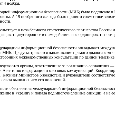
т 4 ноября.
родной информационной безопасности (МИБ) было подписано в 
вым. А 19 ноября того же года было принято совместное заявле
ности.
ельствует о незыблемости стратегического партнерства России и
ращивать двустороннее взаимодействие и координировать пози
ждународной информационной безопасности закладывает междун
ния МИБ. Предусматривается налаживание прямого диалога компе
сторонних межведомственных консультаций по данной тематике
пределяются органы, ответственные за реализацию соглашения 
л и Агентство информации и массовых коммуникаций. Координи
а. Кабинет Министров Узбекистана и руководители соответствую
роль за выполнением его положений.
области обеспечения международной информационной безопасност
оржение в Украину и попала под многочисленные санкции, а на