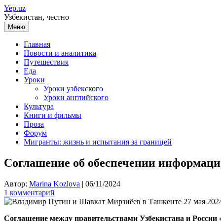
Перейти
Yep.uz
к
Узбекистан, честно
содержимому
Меню
Главная
Новости и аналитика
Путешествия
Еда
Уроки
Уроки узбекского
Уроки английского
Культура
Книги и фильмы
Проза
Форум
Мигранты: жизнь и испытания за границей
Соглашение об обеспечении информаци
Автор:
Marina Kozlova
|
06/11/2024
1 комментарий
Соглашение между правительствами Узбекистана и России 