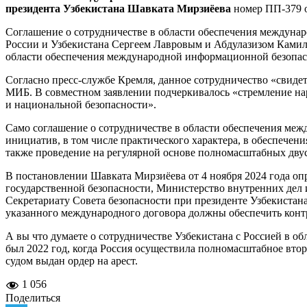
президента Узбекистана Шавката Мирзиёева
номер ПП-379 о
Соглашение о сотрудничестве в области обеспечения междуна
России и Узбекистана Сергеем Лавровым и Абдулазизом Камило
области обеспечения международной информационной безопас
Согласно пресс-службе Кремля, данное сотрудничество «свидет
МИБ. В совместном заявлении подчеркивалось «стремление на
и национальной безопасности».
Само соглашение о сотрудничестве в области обеспечения ме
инициатив, в том числе практического характера, в обеспече
также проведение на регулярной основе полномасштабных дву
В постановлении Шавката Мирзиёева от 4 ноября 2024 года о
государственной безопасности, Министерство внутренних де
Секретариату Совета безопасности при президенте Узбекистан
указанного международного договора должны обеспечить конт
А вы что думаете о сотрудничестве Узбекистана с Россией в 
был 2022 год, когда Россия осуществила полномасштабное вт
судом выдан ордер на арест.
1 056
Поделиться