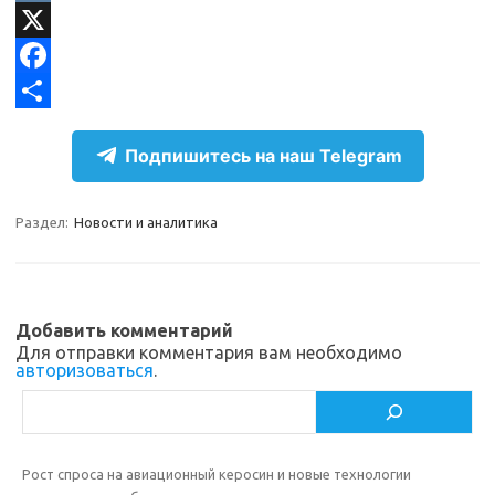
l
d
V
e
n
K
X
g
o
F
r
k
a
О
Подпишитесь на наш Telegram
a
l
c
т
m
a
e
п
Раздел:
Новости и аналитика
s
b
р
s
o
а
n
o
в
Добавить комментарий
i
k
и
Для отправки комментария вам необходимо
авторизоваться
.
k
т
Поиск
i
ь
Рост спроса на авиационный керосин и новые технологии