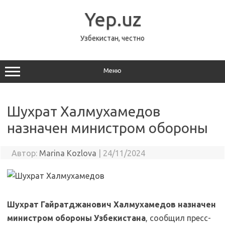
Перейти
к
Yep.uz
содержимому
Узбекистан, честно
Меню
Шухрат Халмухамедов
назначен министром обороны
Автор:
Marina Kozlova
|
24/11/2024
Шухрат Гайратджанович Халмухамедов назначен
министром обороны Узбекистана
, сообщил пресс-