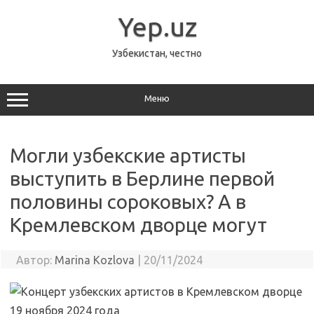
Перейти
к
Yep.uz
содержимому
Узбекистан, честно
Меню
Могли узбекские артисты
выступить в Берлине первой
половины сороковых? А в
Кремлевском дворце могут
Автор:
Marina Kozlova
|
20/11/2024