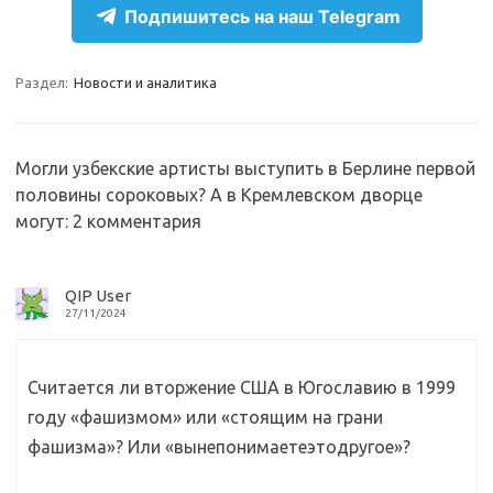
e
n
e
п
Подпишитесь на наш Telegram
gr
o
b
р
a
kl
o
а
Раздел:
Новости и аналитика
m
as
o
в
sn
k
и
Могли узбекские артисты выступить в Берлине первой
ik
т
половины сороковых? А в Кремлевском дворце
i
ь
могут
: 2 комментария
QIP User
27/11/2024
Считается ли вторжение США в Югославию в 1999
году «фашизмом» или «стоящим на грани
фашизма»? Или «вынепонимаетеэтодругое»?