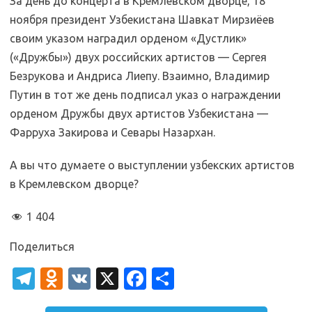
За день до концерта в Кремлевском дворце, 18
ноября президент Узбекистана Шавкат Мирзиёев
своим указом наградил орденом «Дустлик»
(«Дружбы») двух российских артистов — Сергея
Безрукова и Андриса Лиепу. Взаимно, Владимир
Путин в тот же день подписал указ о награждении
орденом Дружбы двух артистов Узбекистана —
Фарруха Закирова и Севары Назархан.
А вы что думаете о выступлении узбекских артистов
в Кремлевском дворце?
1 404
Поделиться
T
O
V
X
Fa
О
el
d
K
c
т