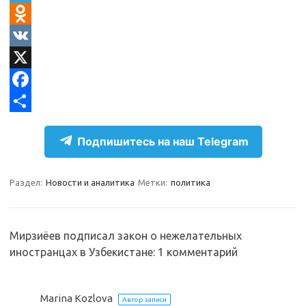
T
e
O
l
d
V
e
n
K
X
g
o
F
r
k
a
О
Подпишитесь на наш Telegram
a
l
c
т
m
a
e
п
Раздел:
Новости и аналитика
Метки:
политика
s
b
р
s
o
а
n
o
в
Мирзиёев подписал закон о нежелательных
иностранцах в Узбекистане
: 1 комментарий
i
k
и
k
т
i
ь
Marina Kozlova
Автор записи