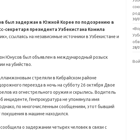
Узб
сою
род
30/0
в был задержан в Южной Корее по подозрению в
«Во
сс-секретаря президента Узбекистана Комила
Узб
к», ссылаясь на независимые источники в Узбекистане и
обв
28/0
лон Юнусов был объявлен в международный розыск
Во
ии на убийство.
 Алламжоновым стреляли в Кибрайском районе
орожного переезда в ночь на субботу 26 октября Двое
релов из огнестрельного оружия и скрылись. Водитель
б инциденте, Генпрокуратура не упомянула имя
однако, по многочисленным сообщениям, этот бывший
 покушения в машине находился.
 сообщила о задержании четырех человек в связи с