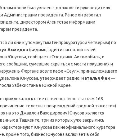
 Алламжонов был уволен с должности руководителя
 Администрации президента. Ранее он работал
езидента, директором Агентства информации
тарем президента.
тся ли они к упомянутым Генпрокуратурой четверым) по
рух Ахмедов
(видимо, один из исполнителей
она Юнусова, сообщает «Озодлик». Автомобиль, в
го сообщник, сумевшие скрыться с места покушения и
наружен в Фергане возле кафе «Сеул», принадлежащего
Джавлона Юнусова, утверждает радио.
Наталья Фен
—
посла Узбекистана в Южной Корее.
 привлекался к ответственности по статьям 168
 причинение телесных повреждений средней тяжести»)
тря на это Джавлон Баходирович Юнусов является
ванных в Ташкенте, три из которых уже закрылись
ые характеризуют Юнусова как неофициального куратора
е. Кроме того, бизнес Юнусова включает в себя