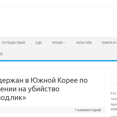
ПУТЕШЕСТВИЯ
ЕДА
УРОКИ
КУЛЬТУРА
КНИГИ И
ЕЙ
Пои
держан в Южной Корее по
ении на убийство
Рос
зодлик»
тех
пре
03/0
1 комментарий