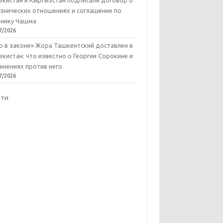
екистан и Кыргызстан подписали договор о
знических отношениях и соглашение по
нику Чашма
7/2026
р в законе» Жора Ташкентский доставлен в
екистан: что известно о Георгии Сорокине и
инениях против него
7/2026
йти