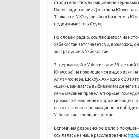
строительство, выращивание зерновых к
После задержания Джавлона Юнусова в 
Ташкенте. У Юнусова был бизнес и в Юж
недвижимости в Сеуле.
По словам радио, ссылающегося на исто
Узбекистан затягивается и, возможно, 
экстрадиции в Узбекистан.
Задержанный в Узбекистане 28-летний 
Юнусова) на появившемся видео взял на
Алламжонова. Шохрух Ахмедов с 2019 го
«Шах»), занимаясь выбиванием денег из 
семь месяцев провел в тюрьме. Ахмедова
громкого покушения на проживающего в 
его и остальных неожиданно освободили
Узбекистан, сообщает радио.
Вспоминая резонансное дело о покушени
ссылалась на наше расследование:
https