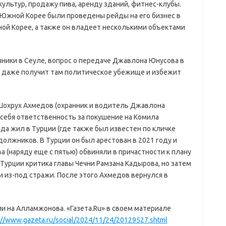
ультур, продажу пива, аренду зданий, фитнес-клубы.
Южной Корее были проведены рейды на его бизнес в
ной Корее, а также он владеет несколькими объектами
чники в Сеуле, вопрос о передаче Джавлона Юнусова в
он даже получит там политическое убежище и избежит
Шохрух Ахмедов (охранник и водитель Джавлона
 себя ответственность за покушение на Комила
да жил в Турции (где также был известен по кличке
должников. В Турции он был арестован в 2021 году и
 (наряду еще с пятью) обвиняли в причастности к плану
Турции критика главы Чечни Рамзана Кадырова, но затем
 из-под стражи. После этого Ахмедов вернулся в
и на Алламжонова. «Газета.Ru» в своем материале
://www.gazeta.ru/social/2024/11/24/20129527.shtml