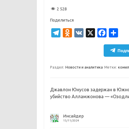
2 528
Поделиться
T
O
V
X
Fa
О
el
d
K
c
т
e
n
e
п
Подпи
gr
o
b
р
a
kl
o
а
Раздел:
Новости и аналитика
Метки:
комил
m
as
o
в
sn
k
и
Джавлон Юнусов задержан в Южной
ik
т
убийство Алламжонова — «Озодл
i
ь
Инсайдер
15/11/2024