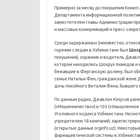
Примерно за месяц до покушения Комил
Департамента информационной политики
заместителем главы Администрации пр
и массовых коммуникаций и пресс-секре
Среди задержанных (неизвестно, относя
горячим следам в Узбекистане был
Шох
покушения), охранник и водитель Джавл
котором находились Шохрух Ахмедов и е
бежавшие в Ферганскую долину, был об
семье Натальи Фен, гражданской жене 
дочь покойного Виталия Фена, бывшего 
По данным радио, Джавлон Юнусов ранее
(«Мошенничество») и 105 («Умышленное
Уголовного кодекса Узбекистана. Несмо
учредителем 18 компаний, зарегистриро
(открытые данные orginfo.uz). Некотор
фармацевтической системы в Узбекистан