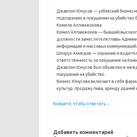
Джавлон Юнусов — узбекский бизнесм
подозрению в покушении на убийство 
Комила Алламжонова.
Комил Алламжонов — бывший высокопо
должности заместителя главы Админи
информации и массовых коммуникаций
Шохрух Ахмедов — охранник и водител
ответственность за покушение на Ком
Джавлон Юнусов был объявлен в межд
покушении на убийство.
Бизнес Юнусова включает в себя фарм
культур, продажу пива, аренду зданий
Войдите, чтобы ответить
↓
Добавить комментарий