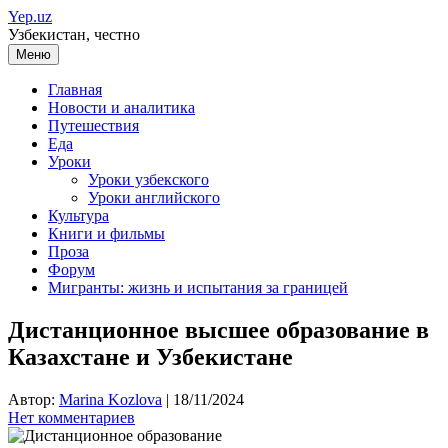
Перейти
Yep.uz
к
Узбекистан, честно
содержимому
Меню
Главная
Новости и аналитика
Путешествия
Еда
Уроки
Уроки узбекского
Уроки английского
Культура
Книги и фильмы
Проза
Форум
Мигранты: жизнь и испытания за границей
Дистанционное высшее образование в
Казахстане и Узбекистане
Автор:
Marina Kozlova
|
18/11/2024
Нет комментариев