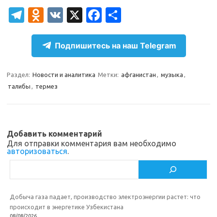
T
O
V
X
Fa
О
el
d
K
c
т
e
n
e
п
Подпишитесь на наш Telegram
gr
o
b
р
a
kl
o
а
Раздел:
Новости и аналитика
Метки:
афганистан
,
музыка
,
талибы
,
термез
m
as
o
в
sn
k
и
ik
т
Добавить комментарий
i
ь
Для отправки комментария вам необходимо
авторизоваться
.
Поиск
Добыча газа падает, производство электроэнергии растет: что
происходит в энергетике Узбекистана
08/08/2026