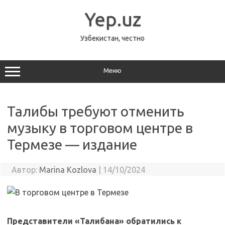
Перейти
к
Yep.uz
содержимому
Узбекистан, честно
Меню
Талибы требуют отменить
музыку в торговом центре в
Термезе — издание
Автор:
Marina Kozlova
|
14/10/2024
Представители «Талибана» обратились к