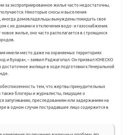
ии за экспроприированное жилье часто недостаточны,
получаются. Некоторые сносы и выселения
й, иногда домовладельцы вынуждены покидать свое
ом с их домами и отключения водо- и газоснабжения.
овое жилье, оно часто располагается в строящихся
ородов.
ия имели место даже на охраняемых территориях
анд и Бухара», – заявил Раджагопал. Он призвал ЮНЕСКО
а достаточное жилище в ходе подготовки к Генеральной
нде.
обеспокоенность тем, что жертвы принудительных
а также блогеры и журналисты, пишущие о
ся запугиванию, преследованиям или задержаниям на
ере в одном случае пострадавшее лицо содержится в
ие намерения по решению жилищных проблем. Но