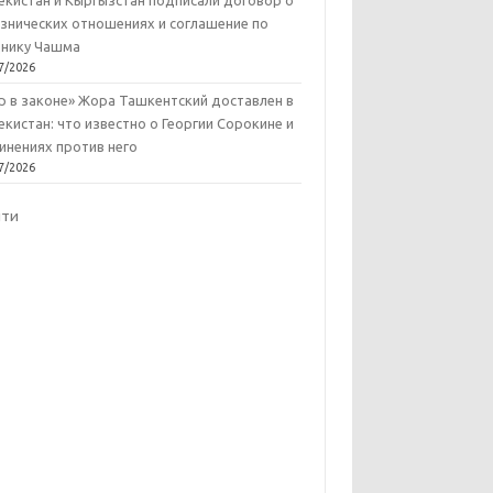
екистан и Кыргызстан подписали договор о
знических отношениях и соглашение по
нику Чашма
7/2026
р в законе» Жора Ташкентский доставлен в
екистан: что известно о Георгии Сорокине и
инениях против него
7/2026
йти