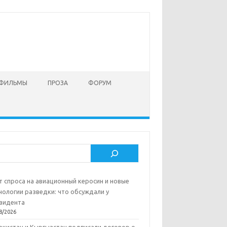
 ФИЛЬМЫ
ПРОЗА
ФОРУМ
ск
т спроса на авиационный керосин и новые
нологии разведки: что обсуждали у
зидента
8/2026