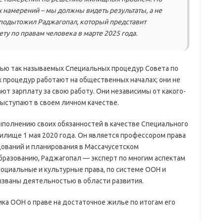
 намерений – мы должны видеть результаты, а не
– подытожил Раджагопал, который представит
ту по правам человека в марте 2025 года.
ью так называемых Специальных процедур Совета по
 процедур работают на общественных началах; они не
т зарплату за свою работу. Они независимы от какого-
выступают в своем личном качестве.
ыполнению своих обязанностей в качестве Специального
илище 1 мая 2020 года. Он является профессором права
дований и планирования в Массачусетском
бразованию, Раджагопал — эксперт по многим аспектам
социальные и культурные права, по системе ООН и
званы деятельностью в области развития.
ка ООН о праве на достаточное жилье по итогам его