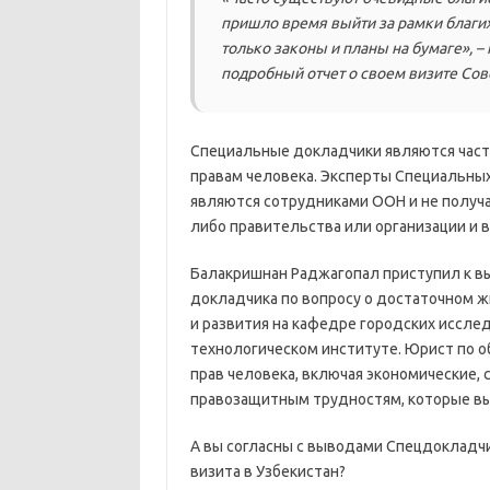
пришло время выйти за рамки благих
только законы и планы на бумаге», 
подробный отчет о своем визите Сове
Специальные докладчики являются част
правам человека. Эксперты Специальных
являются сотрудниками ООН и не получаю
либо правительства или организации и 
Балакришнан Раджагопал приступил к в
докладчика по вопросу о достаточном ж
и развития на кафедре городских иссле
технологическом институте. Юрист по о
прав человека, включая экономические, 
правозащитным трудностям, которые вы
А вы согласны с выводами Спецдокладчи
визита в Узбекистан?