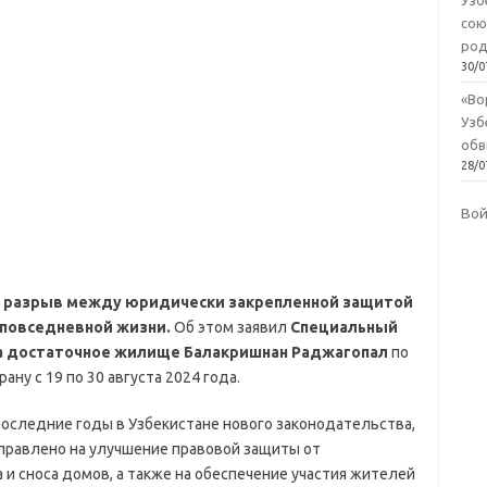
Узб
сою
род
30/0
«Во
Узб
обв
28/0
Во
й разрыв между юридически закрепленной защитой
 повседневной жизни.
Об этом заявил
Специальный
на достаточное жилище Балакришнан Раджагопал
по
ану с 19 по 30 августа 2024 года.
оследние годы в Узбекистане нового законодательства,
правлено на улучшение правовой защиты от
и сноса домов, а также на обеспечение участия жителей