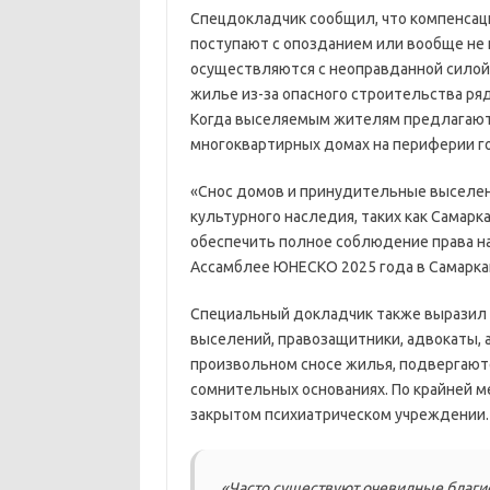
Спецдокладчик сообщил, что компенсац
поступают с опозданием или вообще не 
осуществляются с неоправданной сило
жилье из-за опасного строительства ряд
Когда выселяемым жителям предлагают н
многоквартирных домах на периферии г
«Снос домов и принудительные выселен
культурного наследия, таких как Самарк
обеспечить полное соблюдение права н
Ассамблее ЮНЕСКО 2025 года в Самарка
Специальный докладчик также выразил 
выселений, правозащитники, адвокаты, 
произвольном сносе жилья, подвергают
сомнительных основаниях. По крайней м
закрытом психиатрическом учреждении.
«Часто существуют очевидные благ