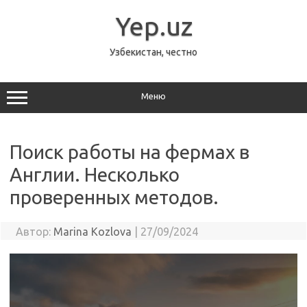
Перейти
к
Yep.uz
содержимому
Узбекистан, честно
Меню
Поиск работы на фермах в
Англии. Несколько
проверенных методов.
Автор:
Marina Kozlova
|
27/09/2024