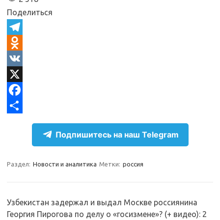
Поделиться
T
e
O
l
d
V
e
n
K
X
g
o
F
r
k
a
О
Подпишитесь на наш Telegram
a
l
c
т
m
a
e
п
Раздел:
Новости и аналитика
Метки:
россия
s
b
р
s
o
а
n
o
в
Узбекистан задержал и выдал Москве россиянина
Георгия Пирогова по делу о «госизмене»? (+ видео)
: 2
i
k
и