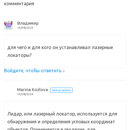
комментария
k
т
i
ь
Владимир
14/08/2024
для чего и для кого он устанавливал лазерные
локаторы?
Войдите, чтобы ответить
↓
Marina Kozlova
Автор записи
14/08/2024
Лидар, или лазерный локатор, используется для
обнаружения и определения угловых координат
объектов. Применяется в геодезии, для