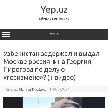
Перейти
к
Yep.uz
содержимому
Узбекистан, честно
Меню
Узбекистан задержал и выдал
Москве россиянина Георгия
Пирогова по делу о
«госизмене»? (+ видео)
Автор:
Marina Kozlova
|
14/08/2024