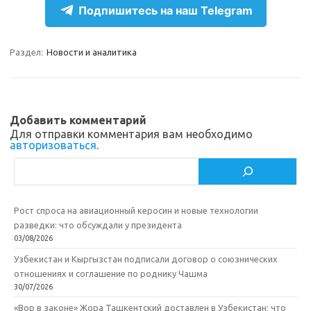
e
n
e
п
Подпишитесь на наш Telegram
gr
o
b
р
a
kl
o
а
Раздел:
Новости и аналитика
m
as
o
в
sn
k
и
ik
т
Добавить комментарий
Для отправки комментария вам необходимо
i
ь
авторизоваться
.
Поиск
Рост спроса на авиационный керосин и новые технологии
разведки: что обсуждали у президента
03/08/2026
Узбекистан и Кыргызстан подписали договор о союзнических
отношениях и соглашение по роднику Чашма
30/07/2026
«Вор в законе» Жора Ташкентский доставлен в Узбекистан: что