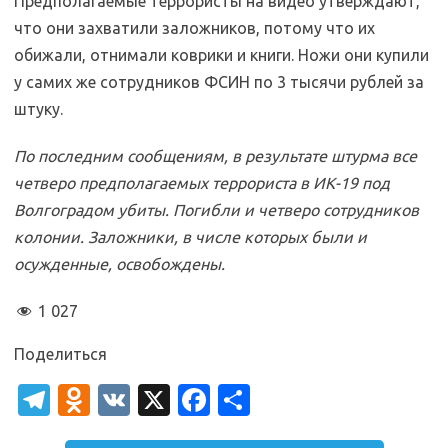
Предполагаемые террористы на видео утверждают,
что они захватили заложников, потому что их
обижали, отнимали коврики и книги. Ножи они купили
у самих же сотрудников ФСИН по 3 тысячи рублей за
штуку.
По последним сообщениям, в результате штурма все
четверо предполагаемых террориста в ИК-19 под
Волгоградом убиты. Погибли и четверо сотрудников
колонии. Заложники, в числе которых были и
осужденные, освобождены.
1 027
Поделиться
T
O
V
X
Fa
О
el
d
K
c
т