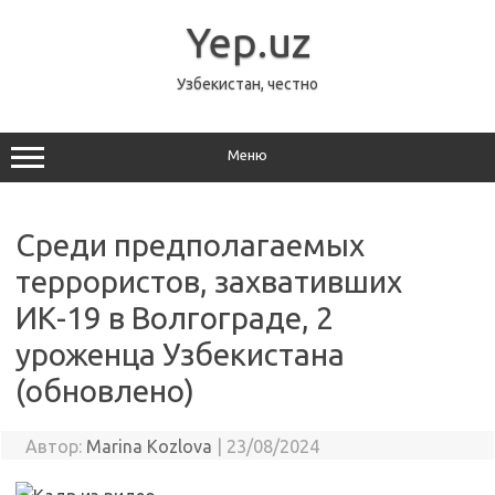
Перейти
к
Yep.uz
содержимому
Узбекистан, честно
Меню
Среди предполагаемых
террористов, захвативших
ИК-19 в Волгограде, 2
уроженца Узбекистана
(обновлено)
Автор:
Marina Kozlova
|
23/08/2024