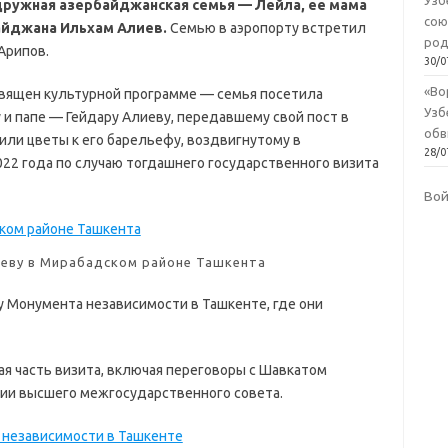
Узб
 дружная азербайджанская семья — Лейла, ее мама
сою
айджана Ильхам Алиев.
Семью в аэропорту встретил
род
Арипов.
30/0
«Во
священ культурной программе — семья посетила
Узб
и папе — Гейдару Алиеву, передавшему свой пост в
обв
или цветы к его барельефу, воздвигнутому в
28/0
22 года по случаю тогдашнего государственного визита
Во
иеву в Мирабадском районе Ташкента
у Монумента независимости в Ташкенте, где они
ая часть визита, включая переговоры с Шавкатом
нии высшего межгосударственного совета.