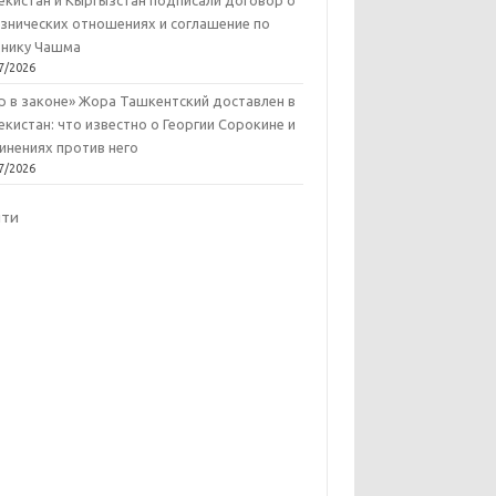
екистан и Кыргызстан подписали договор о
знических отношениях и соглашение по
нику Чашма
7/2026
р в законе» Жора Ташкентский доставлен в
екистан: что известно о Георгии Сорокине и
инениях против него
7/2026
йти