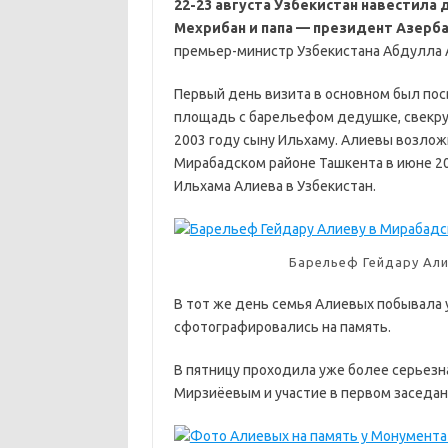
22-23 августа Узбекистан навестила
Мехрибан и папа — президент Азерб
премьер-министр Узбекистана Абдулла 
Первый день визита в основном был по
площадь с барельефом дедушке, свекру 
2003 году сыну Ильхаму. Алиевы возлож
Мирабадском районе Ташкента в июне 20
Ильхама Алиева в Узбекистан.
Барельеф Гейдару Ал
В тот же день семья Алиевых побывала 
сфотографировались на память.
В пятницу проходила уже более серьезн
Мирзиёевым и участие в первом заседа