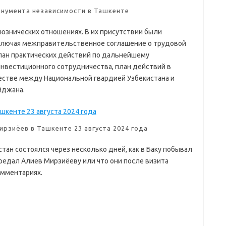
онумента независимости в Ташкенте
юзнических отношениях. В их присутствии были
ключая межправительственное соглашение о трудовой
лан практических действий по дальнейшему
нвестиционного сотрудничества, план действий в
естве между Национальной гвардией Узбекистана и
йджана.
рзиёев в Ташкенте 23 августа 2024 года
тан состоялся через несколько дней, как в Баку побывал
редал Алиев Мирзиёеву или что они после визита
омментариях.