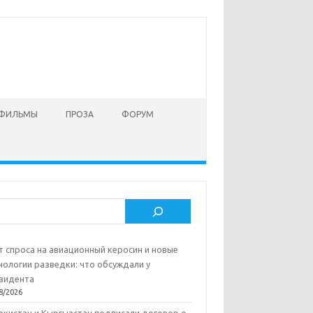
 ФИЛЬМЫ
ПРОЗА
ФОРУМ
ск
т спроса на авиационный керосин и новые
нологии разведки: что обсуждали у
зидента
8/2026