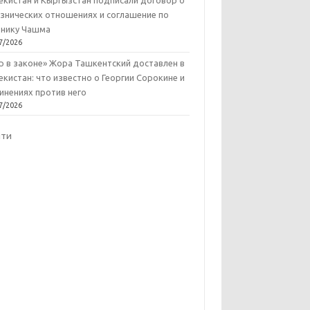
екистан и Кыргызстан подписали договор о
знических отношениях и соглашение по
нику Чашма
7/2026
р в законе» Жора Ташкентский доставлен в
екистан: что известно о Георгии Сорокине и
инениях против него
7/2026
йти