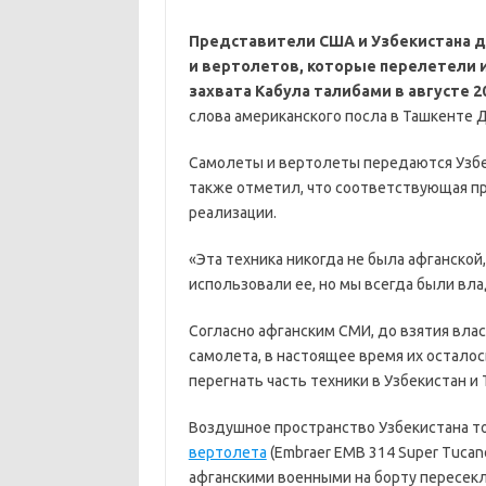
Представители США и Узбекистана д
и вертолетов, которые перелетели 
захвата Кабула талибами в августе 2
слова американского посла в Ташкенте 
Самолеты и вертолеты передаются Узбек
также отметил, что соответствующая п
реализации.
«Эта техника никогда не была афганской
использовали ее, но мы всегда были вла
Согласно афганским СМИ, до взятия вла
самолета, в настоящее время их осталос
перегнать часть техники в Узбекистан и
Воздушное пространство Узбекистана т
вертолета
(Embraer EMB 314 Super Tucano
афганскими военными на борту пересек