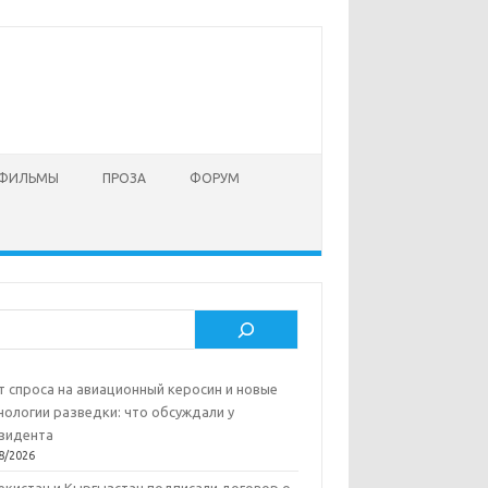
 ФИЛЬМЫ
ПРОЗА
ФОРУМ
ск
т спроса на авиационный керосин и новые
нологии разведки: что обсуждали у
зидента
8/2026