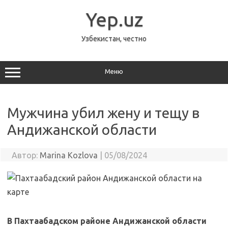
Перейти
к
Yep.uz
содержимому
Узбекистан, честно
Меню
Мужчина убил жену и тещу в
Андижанской области
Автор:
Marina Kozlova
|
05/08/2024
В Пахтаабадском районе Андижанской области