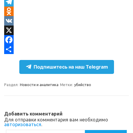
T
e
O
l
d
V
e
n
K
X
g
o
F
r
k
a
О
Подпишитесь на наш Telegram
a
l
c
т
m
a
e
п
Раздел:
Новости и аналитика
Метки:
убийство
s
b
р
s
o
а
n
o
в
Добавить комментарий
i
k
и
Для отправки комментария вам необходимо
авторизоваться
.
k
т