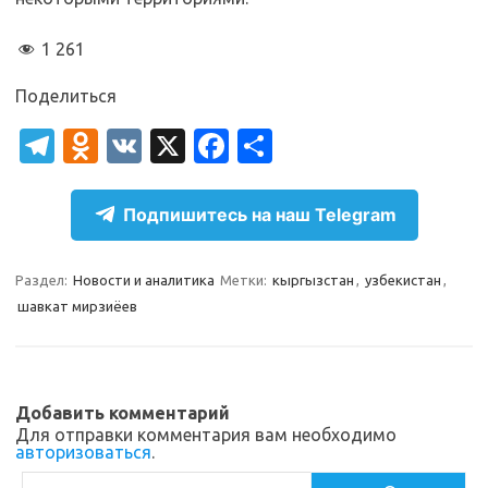
1 261
Поделиться
T
O
V
X
Fa
О
el
d
K
c
т
e
n
e
п
Подпишитесь на наш Telegram
gr
o
b
р
a
kl
o
а
Раздел:
Новости и аналитика
Метки:
кыргызстан
,
узбекистан
,
шавкат мирзиёев
m
as
o
в
sn
k
и
ik
т
Добавить комментарий
i
ь
Для отправки комментария вам необходимо
авторизоваться
.
Поиск