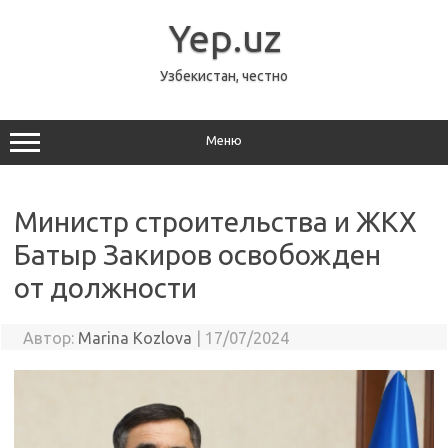
Перейти
к
Yep.uz
содержимому
Узбекистан, честно
Меню
Министр строительства и ЖКХ
Батыр Закиров освобожден
от должности
Автор:
Marina Kozlova
|
17/07/2024