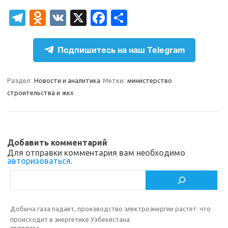
T
O
V
X
Fa
О
el
d
K
c
т
e
n
e
п
Подпишитесь на наш Telegram
gr
o
b
р
a
kl
o
а
Раздел:
Новости и аналитика
Метки:
министерство
строительства и жкх
m
as
o
в
sn
k
и
ik
т
Добавить комментарий
i
ь
Для отправки комментария вам необходимо
авторизоваться
.
Поиск
Добыча газа падает, производство электроэнергии растет: что
происходит в энергетике Узбекистана