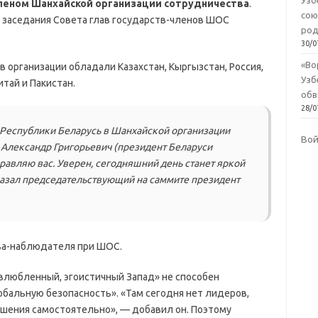
Узб
членом Шанхайской организации сотрудничества
.
сою
 заседания Совета глав государств-членов ШОС
род
30/0
«Во
в организации обладали Казахстан, Кыргызстан, Россия,
Узб
итай и Пакистан.
обв
28/0
Республики Беларусь в Шанхайской организации
Во
 Александр Григорьевич (президент Беларуси
равляю вас. Уверен, сегодняшний день станет яркой
казал председательствующий на саммите президент
тва-наблюдателя при ШОС.
овлюбленный, эгоистичный Запад» не способен
бальную безопасность». «Там сегодня нет лидеров,
шения самостоятельно», — добавил он. Поэтому