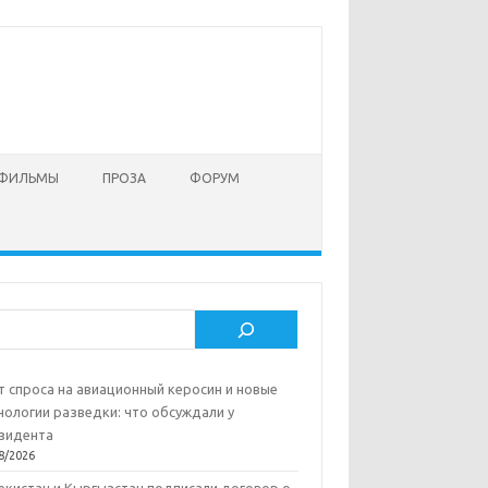
 ФИЛЬМЫ
ПРОЗА
ФОРУМ
ск
т спроса на авиационный керосин и новые
нологии разведки: что обсуждали у
зидента
8/2026