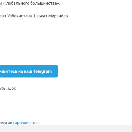
ы «Глобального большинства».
ент Узбекистана Шавкат Мирзиёев.
шитесь на наш Telegram
усь
,
шос
димо
авторизоваться
.