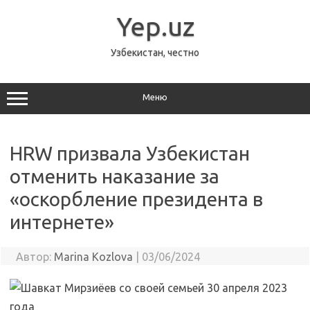
Перейти
к
Yep.uz
содержимому
Узбекистан, честно
Меню
HRW призвала Узбекистан
отменить наказание за
«оскорбление президента в
интернете»
Автор:
Marina Kozlova
|
03/06/2024