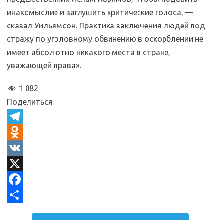
инакомыслие и заглушить критические голоса, —
сказал Уильямсон. Практика заключения людей под
стражу по уголовному обвинению в оскорблении не
имеет абсолютно никакого места в стране,
уважающей права».
1 082
Поделиться
T
e
O
l
d
V
e
n
K
X
g
o
F
r
k
a
О