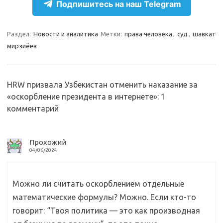
Подпишитесь на наш Telegram
a
l
c
т
m
a
e
п
Раздел:
Новости и аналитика
Метки:
права человека
,
суд
,
шавкат
s
b
р
мирзиёев
s
o
а
n
o
в
HRW призвала Узбекистан отменить наказание за
i
k
и
«оскорбление президента в интернете»
: 1
k
т
комментарий
i
ь
Прохожий
04/06/2024
Можно ли считать оскорблением отдельные
математические формулы? Можно. Если кто-то
говорит: “Твоя политика — это как производная