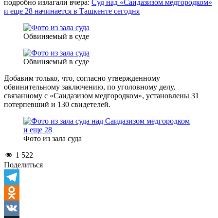
подробно излагали вчера:
Суд над «Саидазизом медгородком»
и еще 28 начинается в Ташкенте сегодня
Обвиняемый в суде
Обвиняемый в суде
Добавим только, что, согласно утвержденному
обвинительному заключению, по уголовному делу,
связанному с «Саидазизом медгородком», установлены 31
потерпевший и 130 свидетелей.
Фото из зала суда
1 522
Поделиться
Telegram
Odnoklassniki