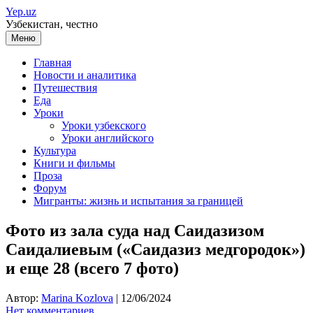
Перейти
Yep.uz
к
Узбекистан, честно
содержимому
Меню
Главная
Новости и аналитика
Путешествия
Еда
Уроки
Уроки узбекского
Уроки английского
Культура
Книги и фильмы
Проза
Форум
Мигранты: жизнь и испытания за границей
Фото из зала суда над Саидазизом
Саидалиевым («Саидазиз медгородок»)
и еще 28 (всего 7 фото)
Автор:
Marina Kozlova
|
12/06/2024
Нет комментариев