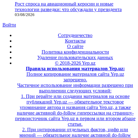
Рост спроса на авиационный керосин и новые
технологии разведки: что обсуждали у президента
03/08/2026
Войти
Сотрудничество
Контакты
О сайте
Политика конфиденциальности
Удаление пользовательских данных
© 2018-2026 Yep.uz
Правила использования материалов Yep.uz:
Полное копирование материалов сайта Yep.uz
запрещено.
Частичное использование информации разрешено при
выполнении следующих условий:
1. При рерайте или создании материалов на основе
публикаций Yep.uz — обязательное текстовое
упоминание автора и названия сайта Yep.uz, а также
наличие активной do-follow гиперссылки на страницу-
первоисточник сайта Yep.uz в первом или втором абзаце
статьи.
2. При цитировании отдельных фактов, цифр или
мнений — обязательное наличие активной do-follow