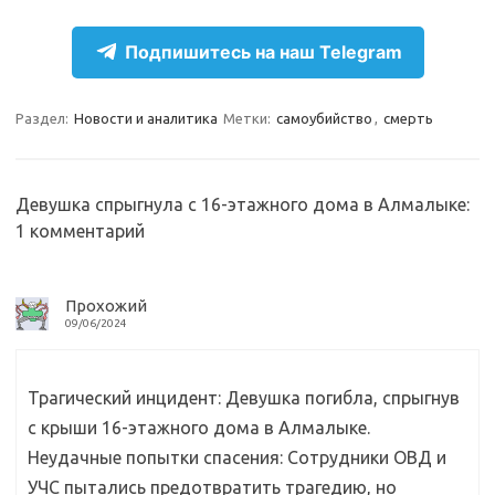
el
d
K
c
т
e
n
e
п
Подпишитесь на наш Telegram
gr
o
b
р
a
kl
o
а
Раздел:
Новости и аналитика
Метки:
самоубийство
,
смерть
m
as
o
в
sn
k
и
Девушка спрыгнула с 16-этажного дома в Алмалыке
:
ik
т
1 комментарий
i
ь
Прохожий
09/06/2024
Трагический инцидент: Девушка погибла, спрыгнув
с крыши 16-этажного дома в Алмалыке.
Неудачные попытки спасения: Сотрудники ОВД и
УЧС пытались предотвратить трагедию, но