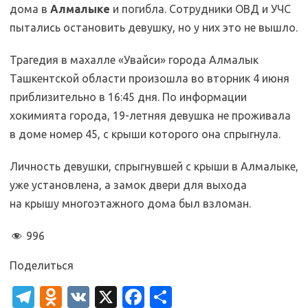
дома в
Алмалыке
и погибла. Сотрудники ОВД и УЧС
пытались остановить девушку, но у них это не вышло.
Трагедия в махалле «Увайси» города Алмалык
Ташкентской области произошла во вторник 4 июня
приблизительно в 16:45 дня. По информации
хокимията города, 19-летняя девушка не проживала
в доме номер 45, с крыши которого она спрыгнула.
Личность девушки, спрыгнувшей с крыши в Алмалыке,
уже установлена, а замок двери для выхода
на крышу многоэтажного дома был взломан.
996
Поделиться
T
O
V
X
Fa
О